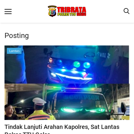
Posting
Beranda
Lantas
Terms & Conditions
Reskrim
Binkam
Lantas
OPINI
Tindak Lanjuti Arahan Kapolres, Sat Lantas