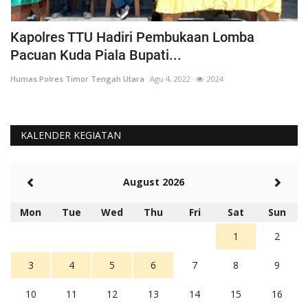
Kapolres TTU Hadiri Pembukaan Lomba
P
Pacuan Kuda Piala Bupati...
S
Humas Polres Timor Tengah Utara
Agu 4, 2022
2024
Hu
KALENDER KEGIATAN
August 2026
Mon
Tue
Wed
Thu
Fri
Sat
Sun
1
2
3
4
5
6
7
8
9
10
11
12
13
14
15
16