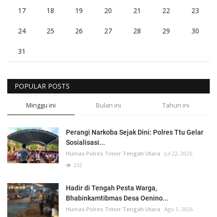
17
18
19
20
21
22
23
24
25
26
27
28
29
30
31
POPULAR POSTS
Minggu ini
Bulan ini
Tahun ini
Perangi Narkoba Sejak Dini: Polres Ttu Gelar
Sosialisasi...
Humas Polres Timor Tengah Utara
Jul 22, 2026
232
Hadir di Tengah Pesta Warga,
Bhabinkamtibmas Desa Oenino...
Humas Polres Timor Tengah Utara
Agu 1, 2026