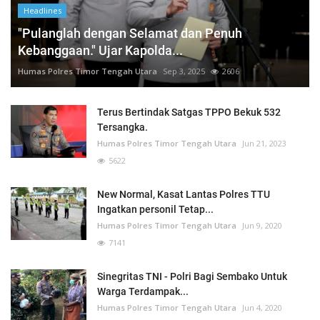
Headlines
"Pulanglah dengan Selamat dan Penuh
Kebanggaan." Ujar Kapolda...
Humas Polres Timor Tengah Utara
Sep 3, 2025
2606
Terus Bertindak Satgas TPPO Bekuk 532
Tersangka.
Humas Polres Timor Tengah Utara
Jun 21, 2023
5622
New Normal, Kasat Lantas Polres TTU
Ingatkan personil Tetap...
Humas Polres Timor Tengah Utara
Jun 9, 2020
7141
Sinegritas TNI - Polri Bagi Sembako Untuk
Warga Terdampak...
Humas Polres Timor Tengah Utara
Jun 4, 2020