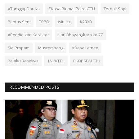
#TanggapDaurat
#KasatBinmasPolresTTU
Ternak Sapi
Pentas Seni
TPPO
wini ttu
K2RYD
#Pendidikan Karakter
Hari Bhayangkara ke 77
Sie Propam
Musrembang
#Desa Letneo
Pelaku Residivis
1618/TTU
BKDPSDM TTU
RECOMMENDED POSTS