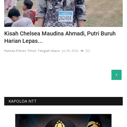
Kisah Chelsea Maudina Ahmadi, Putri Buruh
Harian Lepas...
Humas Polres Timor Tengah Utara
Jul 29, 2026
122
›
KAPOLDA NTT