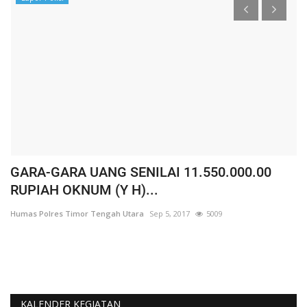
GARA-GARA UANG SENILAI 11.550.000.00
D
RUPIAH OKNUM (Y H)...
K
Humas Polres Timor Tengah Utara
Sep 5, 2017
5009
Hu
KALENDER KEGIATAN