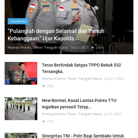
Headlines
"Pulanglah dengan Selamat dan Penuh
Kebanggaan." Ujar Kapolda...
Humas Polres Timor Tengah Utara
Sep 3, 2025
2606
Terus Bertindak Satgas TPPO Bekuk 532
Tersangka.
Humas Polres Timor Tengah Utara
Jun 21, 2023
5622
New Normal, Kasat Lantas Polres TTU
Ingatkan personil Tetap...
Humas Polres Timor Tengah Utara
Jun 9, 2020
7141
Sinegritas TNI - Polri Bagi Sembako Untuk