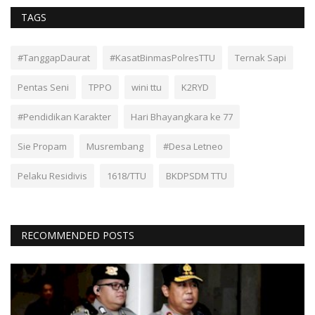
TAGS
#TanggapDaurat
#KasatBinmasPolresTTU
Ternak Sapi
Pentas Seni
TPPO
wini ttu
K2RYD
#Pendidikan Karakter
Hari Bhayangkara ke 77
Sie Propam
Musrembang
#Desa Letneo
Pelaku Residivis
1618/TTU
BKDPSDM TTU
RECOMMENDED POSTS