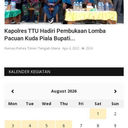
Kapolres TTU Hadiri Pembukaan Lomba
P
Pacuan Kuda Piala Bupati...
S
Humas Polres Timor Tengah Utara
Agu 4, 2022
2024
Hu
KALENDER KEGIATAN
August 2026
Mon
Tue
Wed
Thu
Fri
Sat
Sun
1
2
3
4
5
6
7
8
9