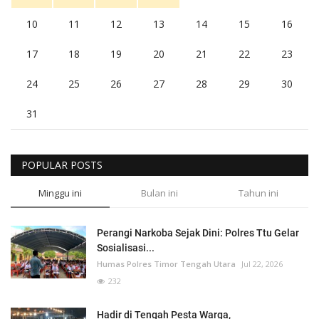
10
11
12
13
14
15
16
17
18
19
20
21
22
23
24
25
26
27
28
29
30
31
POPULAR POSTS
Minggu ini
Bulan ini
Tahun ini
Perangi Narkoba Sejak Dini: Polres Ttu Gelar
Sosialisasi...
Humas Polres Timor Tengah Utara
Jul 22, 2026
232
Hadir di Tengah Pesta Warga,