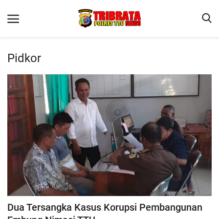
Pidkor
Beranda
Terms & Conditions
Reskrim
Binkam
Lantas
OPINI
Dua Tersangka Kasus Korupsi Pembangunan