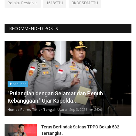
Pelaku Residivis
1618/TTU
BKDPSDM TTU
RECOMMENDED POSTS
Headlines
"Pulanglah dengan Selamat dan Penuh
Kebanggaan." Ujar Kapolda...
Humas Polres Timor Tengah Utara
Sep 3, 2025
2606
Terus Bertindak Satgas TPPO Bekuk 532
Tersangka.