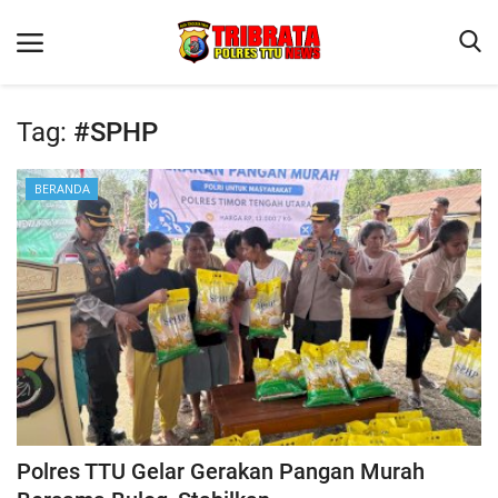
Tag:
#SPHP
Beranda
BERANDA
Terms & Conditions
Reskrim
Binkam
Lantas
OPINI
Polres TTU Gelar Gerakan Pangan Murah