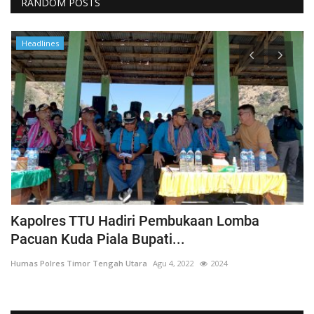
RANDOM POSTS
Headlines
Kapolres TTU Hadiri Pembukaan Lomba
P
Pacuan Kuda Piala Bupati...
S
Humas Polres Timor Tengah Utara
Agu 4, 2022
2024
Hu