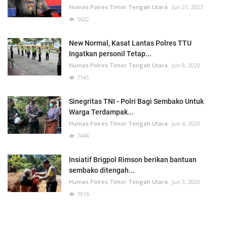
Humas Polres Timor Tengah Utara
Jun 21, 2023
5622
New Normal, Kasat Lantas Polres TTU
Ingatkan personil Tetap...
Humas Polres Timor Tengah Utara
Jun 9, 2020
7141
Sinegritas TNI - Polri Bagi Sembako Untuk
Warga Terdampak...
Humas Polres Timor Tengah Utara
Jun 4, 2020
7446
Insiatif Brigpol Rimson berikan bantuan
sembako ditengah...
Humas Polres Timor Tengah Utara
Jun 3, 2020
7916