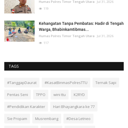
Humas Polres Timor Tengah Utara
Jul 31, 2026
119
Kehangatan Tanpa Pembatas: Hadir di Tengah
Warga, Bhabinkamtibmas...
Humas Polres Timor Tengah Utara
Jul 31, 2026
117
TAGS
#TanggapDaurat
#KasatBinmasPolresTTU
Ternak Sapi
Pentas Seni
TPPO
wini ttu
K2RYD
#Pendidikan Karakter
Hari Bhayangkara ke 77
Sie Propam
Musrembang
#Desa Letneo