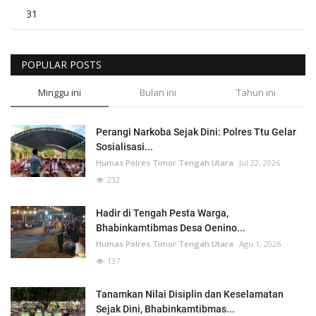
31
POPULAR POSTS
Minggu ini
Bulan ini
Tahun ini
Perangi Narkoba Sejak Dini: Polres Ttu Gelar
Sosialisasi...
Humas Polres Timor Tengah Utara
Jul 22, 2026
232
Hadir di Tengah Pesta Warga,
Bhabinkamtibmas Desa Oenino...
Humas Polres Timor Tengah Utara
Agu 1, 2026
137
Tanamkan Nilai Disiplin dan Keselamatan
Sejak Dini, Bhabinkamtibmas...