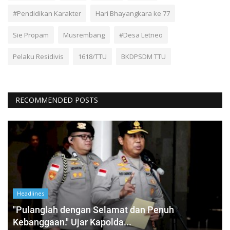
#Pendidikan Karakter
Hari Bhayangkara ke 77
Sie Propam
Musrembang
#Desa Letneo
Pelaku Residivis
1618/TTU
BKDPSDM TTU
RECOMMENDED POSTS
Headlines
"Pulanglah dengan Selamat dan Penuh
Kebanggaan." Ujar Kapolda...