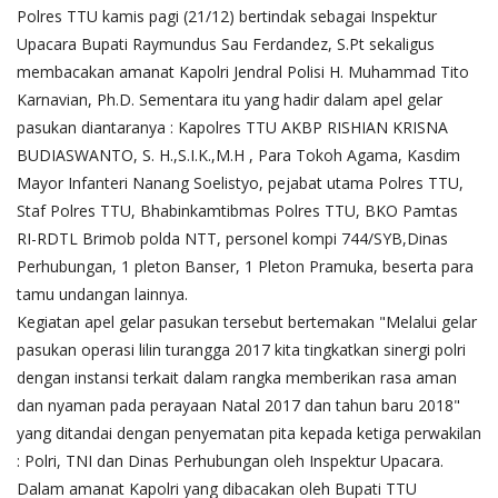
Polres TTU kamis pagi (21/12) bertindak sebagai Inspektur
Upacara Bupati Raymundus Sau Ferdandez, S.Pt sekaligus
membacakan amanat Kapolri Jendral Polisi H. Muhammad Tito
Karnavian, Ph.D. Sementara itu yang hadir dalam apel gelar
pasukan diantaranya : Kapolres TTU AKBP RISHIAN KRISNA
BUDIASWANTO, S. H.,S.I.K.,M.H , Para Tokoh Agama, Kasdim
Mayor Infanteri Nanang Soelistyo, pejabat utama Polres TTU,
Staf Polres TTU, Bhabinkamtibmas Polres TTU, BKO Pamtas
RI-RDTL Brimob polda NTT, personel kompi 744/SYB,Dinas
Perhubungan, 1 pleton Banser, 1 Pleton Pramuka, beserta para
tamu undangan lainnya.
Kegiatan apel gelar pasukan tersebut bertemakan "Melalui gelar
pasukan operasi lilin turangga 2017 kita tingkatkan sinergi polri
dengan instansi terkait dalam rangka memberikan rasa aman
dan nyaman pada perayaan Natal 2017 dan tahun baru 2018"
yang ditandai dengan penyematan pita kepada ketiga perwakilan
: Polri, TNI dan Dinas Perhubungan oleh Inspektur Upacara.
Dalam amanat Kapolri yang dibacakan oleh Bupati TTU