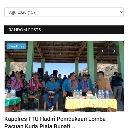
RANDOM POSTS
Headlines
Kapolres TTU Hadiri Pembukaan Lomba
P
Pacuan Kuda Piala Bupati...
S