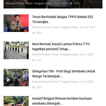
Humas Polres Timor Tengah Utara
Sep 3, 2025
2606
Terus Bertindak Satgas TPPO Bekuk 532
Tersangka.
Humas Polres Timor Tengah Utara
Jun 21, 2023
5622
New Normal, Kasat Lantas Polres TTU
Ingatkan personil Tetap...
Humas Polres Timor Tengah Utara
Jun 9, 2020
7141
Sinegritas TNI - Polri Bagi Sembako Untuk
Warga Terdampak...
Humas Polres Timor Tengah Utara
Jun 4, 2020
7446
Insiatif Brigpol Rimson berikan bantuan
sembako ditengah...