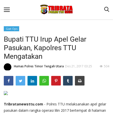
Giat Ops
Bupati TTU Irup Apel Gelar
Beranda
Pasukan, Kapolres TTU
Terms & Conditions
Mengatakan
Reskrim
Humas Polres Timor Tengah Utara
Des 21, 2017 03:25
504
Binkam
Lantas
OPINI
Tribratanewsttu.com
- Polres TTU melaksanakan apel gelar
pasukan dalam rangka operasi lilin 2017 bertempat di halaman