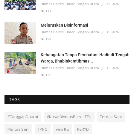
Humas Polres Timor Tengah Utara
Jul 23, 2026
133
Meluruskan Disinformasi
Humas Polres Timor Tengah Utara
Jul 31, 2026
119
Kehangatan Tanpa Pembatas: Hadir di Tengah
Warga, Bhabinkamtibmas...
Humas Polres Timor Tengah Utara
Jul 31, 2026
117
TAGS
#TanggapDaurat
#KasatBinmasPolresTTU
Ternak Sapi
Pentas Seni
TPPO
wini ttu
K2RYD