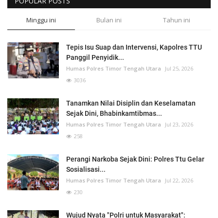
POPULAR POSTS
Minggu ini
Bulan ini
Tahun ini
Tepis Isu Suap dan Intervensi, Kapolres TTU
Panggil Penyidik...
Humas Polres Timor Tengah Utara
Jul 25, 2026
3036
Tanamkan Nilai Disiplin dan Keselamatan
Sejak Dini, Bhabinkamtibmas...
Humas Polres Timor Tengah Utara
Jul 23, 2026
258
Perangi Narkoba Sejak Dini: Polres Ttu Gelar
Sosialisasi...
Humas Polres Timor Tengah Utara
Jul 22, 2026
230
Wujud Nyata "Polri untuk Masyarakat":