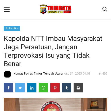
Polisi Kita
Kapolda NTT Imbau Masyarakat
Beranda
Jaga Persatuan, Jangan
Terms & Conditions
Terprovokasi Isu yang Tidak
Reskrim
Benar
Binkam
Humas Polres Timor Tengah Utara
Agu 31, 2025 01:01
495
Lantas
OPINI