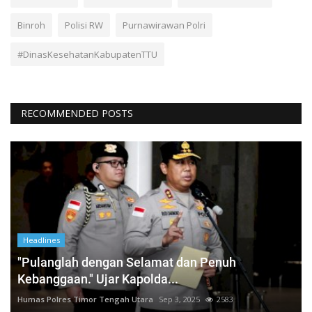
Binroh
Polisi RW
Purnawirawan Polri
#DinasKesehatanKabupatenTTU
RECOMMENDED POSTS
Headlines
"Pulanglah dengan Selamat dan Penuh
Kebanggaan." Ujar Kapolda...
Humas Polres Timor Tengah Utara
Sep 3, 2025
2583