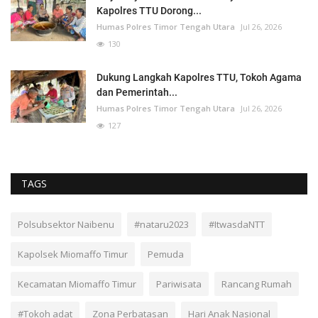
Kapolres TTU Dorong...
Humas Polres Timor Tengah Utara
Jul 26, 2026
130
Dukung Langkah Kapolres TTU, Tokoh Agama
dan Pemerintah...
Humas Polres Timor Tengah Utara
Jul 26, 2026
127
TAGS
Polsubsektor Naibenu
#nataru2023
#ItwasdaNTT
Kapolsek Miomaffo Timur
Pemuda
Kecamatan Miomaffo Timur
Pariwisata
Rancang Rumah
#Tokoh adat
Zona Perbatasan
Hari Anak Nasional