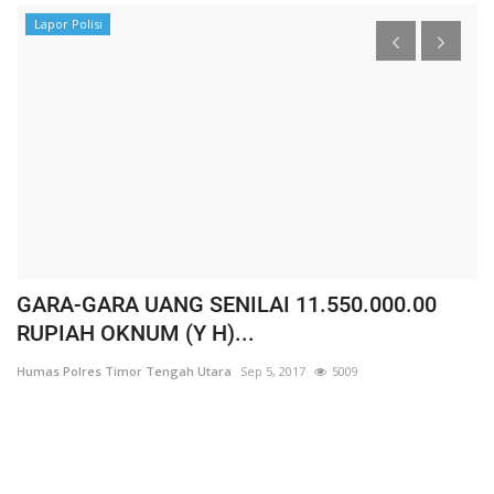
Lapor Polisi
GARA-GARA UANG SENILAI 11.550.000.00
D
RUPIAH OKNUM (Y H)...
K
Humas Polres Timor Tengah Utara
Sep 5, 2017
5009
Hu