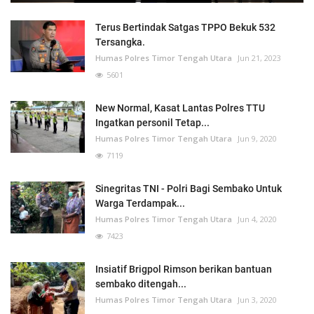
Terus Bertindak Satgas TPPO Bekuk 532
Tersangka.
Humas Polres Timor Tengah Utara
Jun 21, 2023
5601
New Normal, Kasat Lantas Polres TTU
Ingatkan personil Tetap...
Humas Polres Timor Tengah Utara
Jun 9, 2020
7119
Sinegritas TNI - Polri Bagi Sembako Untuk
Warga Terdampak...
Humas Polres Timor Tengah Utara
Jun 4, 2020
7423
Insiatif Brigpol Rimson berikan bantuan
sembako ditengah...
Humas Polres Timor Tengah Utara
Jun 3, 2020