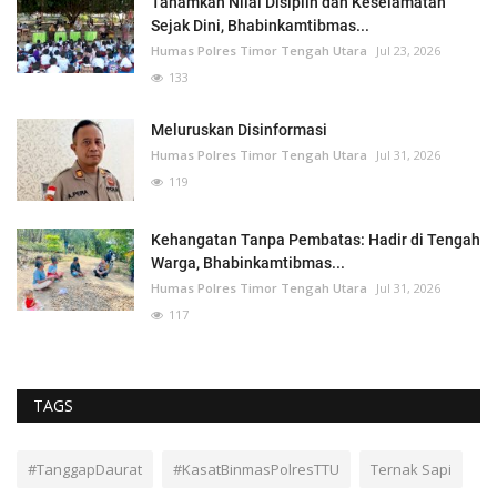
Tanamkan Nilai Disiplin dan Keselamatan
Sejak Dini, Bhabinkamtibmas...
Humas Polres Timor Tengah Utara
Jul 23, 2026
133
Meluruskan Disinformasi
Humas Polres Timor Tengah Utara
Jul 31, 2026
119
Kehangatan Tanpa Pembatas: Hadir di Tengah
Warga, Bhabinkamtibmas...
Humas Polres Timor Tengah Utara
Jul 31, 2026
117
TAGS
#TanggapDaurat
#KasatBinmasPolresTTU
Ternak Sapi