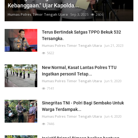
Kebanggaan." Ujar Kapolda...
Humas Polres Timor Tengah Utara
Sep 3, 2025
2606
Terus Bertindak Satgas TPPO Bekuk 532
Tersangka.
Humas Polres Timor Tengah Utara
Jun 21, 2023
5622
New Normal, Kasat Lantas Polres TTU
Ingatkan personil Tetap...
Humas Polres Timor Tengah Utara
Jun 9, 2020
7141
Sinegritas TNI - Polri Bagi Sembako Untuk
Warga Terdampak...
Humas Polres Timor Tengah Utara
Jun 4, 2020
7446