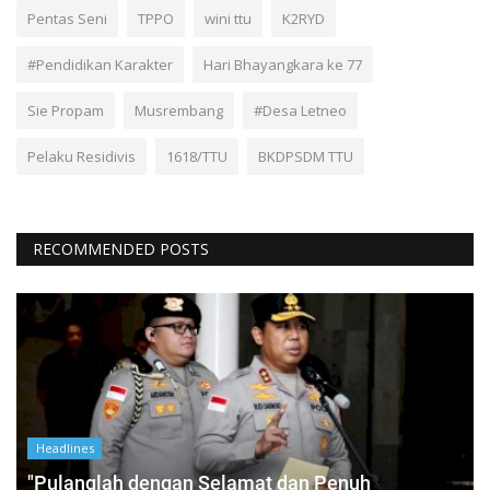
Pentas Seni
TPPO
wini ttu
K2RYD
#Pendidikan Karakter
Hari Bhayangkara ke 77
Sie Propam
Musrembang
#Desa Letneo
Pelaku Residivis
1618/TTU
BKDPSDM TTU
RECOMMENDED POSTS
Headlines
"Pulanglah dengan Selamat dan Penuh