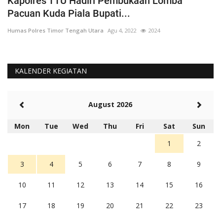
Kapolres TTU Hadiri Pembukaan Lomba
P
Pacuan Kuda Piala Bupati...
S
Humas Polres Timor Tengah Utara
Agu 4, 2022
2024
Hu
KALENDER KEGIATAN
August 2026
Mon
Tue
Wed
Thu
Fri
Sat
Sun
1
2
3
4
5
6
7
8
9
10
11
12
13
14
15
16
17
18
19
20
21
22
23