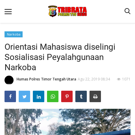
Narkoba
Orientasi Mahasiswa diselingi
Beranda
Sosialisasi Peyalahgunaan
Terms & Conditions
Narkoba
Reskrim
Humas Polres Timor Tengah Utara
Agu 22, 2019 08:34
1071
Binkam
Lantas
OPINI