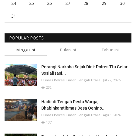
24
25
26
27
28
29
30
31
POPULAR POSTS
Minggu ini
Bulan ini
Tahun ini
Perangi Narkoba Sejak Dini: Polres Ttu Gelar
Sosialisasi...
Humas Polres Timor Tengah Utara
Jul 22, 2026
232
Hadir di Tengah Pesta Warga,
Bhabinkamtibmas Desa Oenino...
Humas Polres Timor Tengah Utara
Agu 1, 2026
137