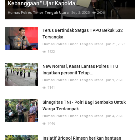
Kebanggaan." Ujar Kapolda...
Humas Polres Timor Tengah Utara
Sep 3, 2025
2606
Terus Bertindak Satgas TPPO Bekuk 532
Tersangka.
Humas Polres Timor Tengah Utara
Jun 21, 2023
5622
New Normal, Kasat Lantas Polres TTU
Ingatkan personil Tetap...
Humas Polres Timor Tengah Utara
Jun 9, 2020
7141
Sinegritas TNI - Polri Bagi Sembako Untuk
Warga Terdampak...
Humas Polres Timor Tengah Utara
Jun 4, 2020
7446
Insiatif Brigpol Rimson berikan bantuan