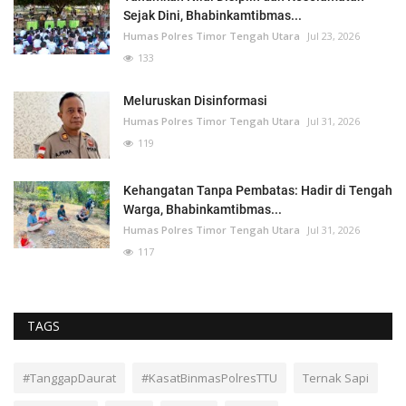
Sejak Dini, Bhabinkamtibmas...
Humas Polres Timor Tengah Utara
Jul 23, 2026
133
Meluruskan Disinformasi
Humas Polres Timor Tengah Utara
Jul 31, 2026
119
Kehangatan Tanpa Pembatas: Hadir di Tengah
Warga, Bhabinkamtibmas...
Humas Polres Timor Tengah Utara
Jul 31, 2026
117
TAGS
#TanggapDaurat
#KasatBinmasPolresTTU
Ternak Sapi