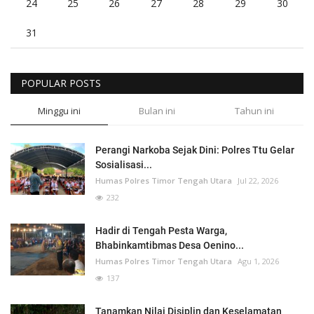
24
25
26
27
28
29
30
31
POPULAR POSTS
Minggu ini
Bulan ini
Tahun ini
Perangi Narkoba Sejak Dini: Polres Ttu Gelar
Sosialisasi...
Humas Polres Timor Tengah Utara
Jul 22, 2026
232
Hadir di Tengah Pesta Warga,
Bhabinkamtibmas Desa Oenino...
Humas Polres Timor Tengah Utara
Agu 1, 2026
137
Tanamkan Nilai Disiplin dan Keselamatan