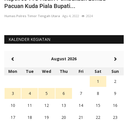
Pacuan Kuda Piala Bupati...
S
Humas Polres Timor Tengah Utara
Agu 4, 2022
2024
Hu
KALENDER KEGIATAN
August 2026
Mon
Tue
Wed
Thu
Fri
Sat
Sun
1
2
3
4
5
6
7
8
9
10
11
12
13
14
15
16
17
18
19
20
21
22
23