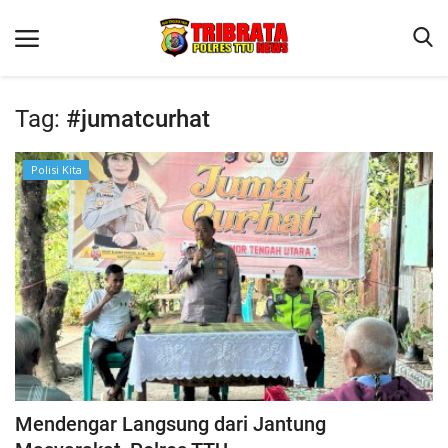
Tag:
#jumatcurhat
Beranda
Polisi Kita
Terms & Conditions
Reskrim
Binkam
Lantas
OPINI
Mendengar Langsung dari Jantung