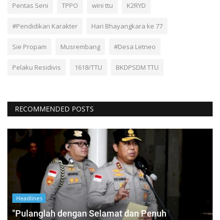
Pentas Seni
TPPO
wini ttu
K2RYD
#Pendidikan Karakter
Hari Bhayangkara ke 77
Sie Propam
Musrembang
#Desa Letneo
Pelaku Residivis
1618/TTU
BKDPSDM TTU
RECOMMENDED POSTS
Headlines
"Pulanglah dengan Selamat dan Penuh