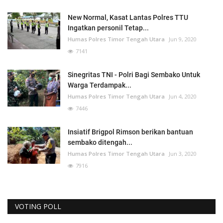
New Normal, Kasat Lantas Polres TTU
Ingatkan personil Tetap...
Humas Polres Timor Tengah Utara
Jun 9, 2020
7141
Sinegritas TNI - Polri Bagi Sembako Untuk
Warga Terdampak...
Humas Polres Timor Tengah Utara
Jun 4, 2020
7446
Insiatif Brigpol Rimson berikan bantuan
sembako ditengah...
Humas Polres Timor Tengah Utara
Jun 3, 2020
7916
VOTING POLL