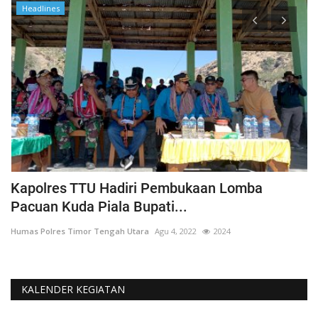
Headlines
Kapolres TTU Hadiri Pembukaan Lomba
P
Pacuan Kuda Piala Bupati...
S
Humas Polres Timor Tengah Utara
Agu 4, 2022
2024
Hu
KALENDER KEGIATAN