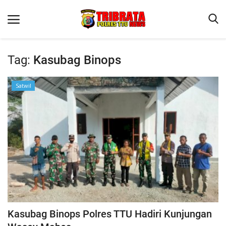
Tag:
Kasubag Binops
Beranda
Satwil
Terms & Conditions
Reskrim
Binkam
Lantas
OPINI
Kasubag Binops Polres TTU Hadiri Kunjungan