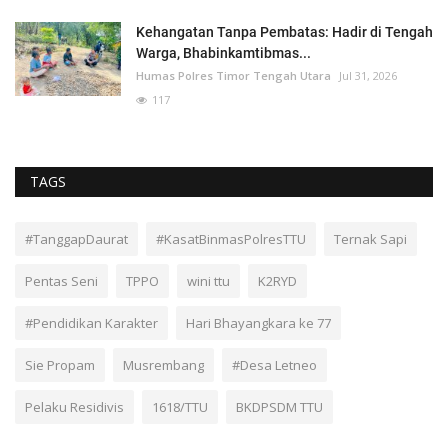
Kehangatan Tanpa Pembatas: Hadir di Tengah
Warga, Bhabinkamtibmas...
Humas Polres Timor Tengah Utara
Jul 31, 2026
117
TAGS
#TanggapDaurat
#KasatBinmasPolresTTU
Ternak Sapi
Pentas Seni
TPPO
wini ttu
K2RYD
#Pendidikan Karakter
Hari Bhayangkara ke 77
Sie Propam
Musrembang
#Desa Letneo
Pelaku Residivis
1618/TTU
BKDPSDM TTU