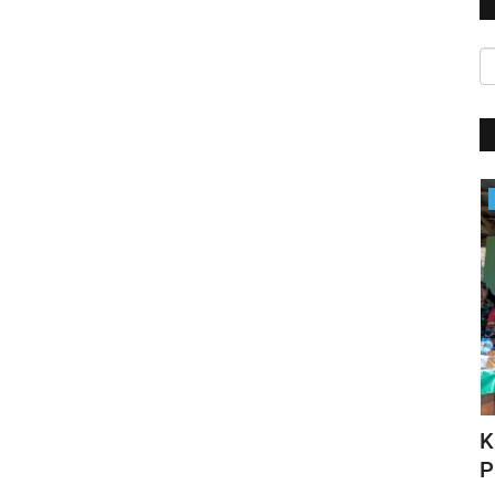
Satwil
HUT Polwan ke-76, Kapolri Apresiasi
K
N DI...
Prestasi yang Ditorehkan...
P