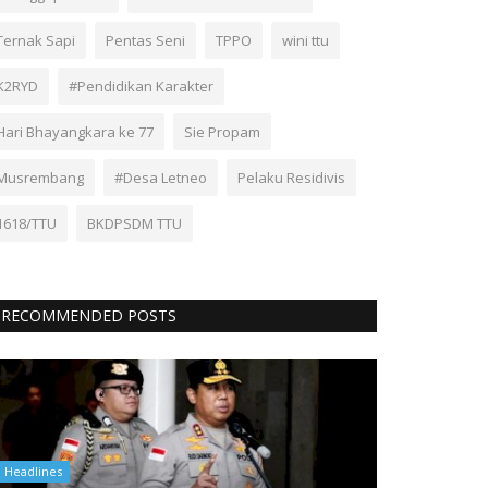
Ternak Sapi
Pentas Seni
TPPO
wini ttu
K2RYD
#Pendidikan Karakter
Hari Bhayangkara ke 77
Sie Propam
Musrembang
#Desa Letneo
Pelaku Residivis
1618/TTU
BKDPSDM TTU
RECOMMENDED POSTS
Headlines