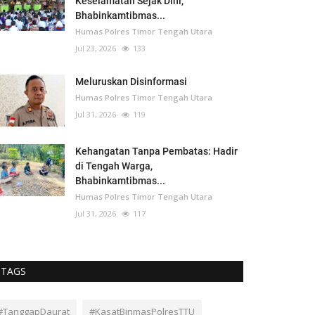
Keselamatan Sejak Dini,
Bhabinkamtibmas...
Humas Polres Timor Tengah Utara
Jul 23, 2026
133
Meluruskan Disinformasi
Humas Polres Timor Tengah Utara
Jul 31, 2026
119
Kehangatan Tanpa Pembatas: Hadir
di Tengah Warga,
Bhabinkamtibmas...
Humas Polres Timor Tengah Utara
Jul 31, 2026
117
TAGS
#TanggapDaurat
#KasatBinmasPolresTTU