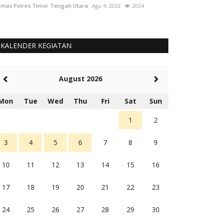
mas Polres Timor Tengah Utara
Agu 4, 2022
2024
Humas Polres Tim
KALENDER KEGIATAN
August 2026
Mon
Tue
Wed
Thu
Fri
Sat
Sun
1
2
3
4
5
6
7
8
9
10
11
12
13
14
15
16
17
18
19
20
21
22
23
24
25
26
27
28
29
30