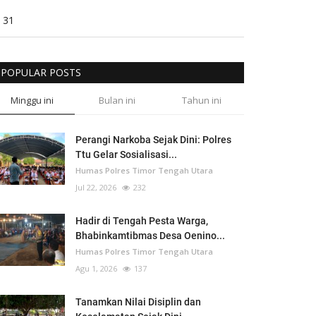
31
POPULAR POSTS
Minggu ini
Bulan ini
Tahun ini
Perangi Narkoba Sejak Dini: Polres
Ttu Gelar Sosialisasi...
Humas Polres Timor Tengah Utara
Jul 22, 2026
232
Hadir di Tengah Pesta Warga,
Bhabinkamtibmas Desa Oenino...
Humas Polres Timor Tengah Utara
Agu 1, 2026
137
Tanamkan Nilai Disiplin dan