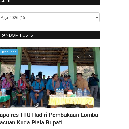
ARSIP
RANDOM POSTS
Headlines
Headlines
apolres TTU Hadiri Pembukaan Lomba
Pimpin Keg
acuan Kuda Piala Bupati...
Kapolres T