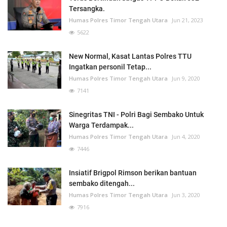
Tersangka.
Humas Polres Timor Tengah Utara
Jun 21, 2023
5622
New Normal, Kasat Lantas Polres TTU
Ingatkan personil Tetap...
Humas Polres Timor Tengah Utara
Jun 9, 2020
7141
Sinegritas TNI - Polri Bagi Sembako Untuk
Warga Terdampak...
Humas Polres Timor Tengah Utara
Jun 4, 2020
7446
Insiatif Brigpol Rimson berikan bantuan
sembako ditengah...
Humas Polres Timor Tengah Utara
Jun 3, 2020
7916