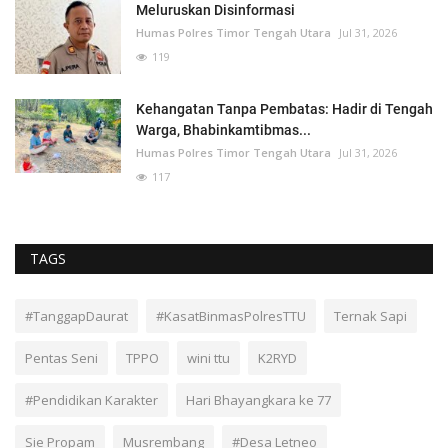
Meluruskan Disinformasi
Humas Polres Timor Tengah Utara
Jul 31, 2026
119
Kehangatan Tanpa Pembatas: Hadir di Tengah
Warga, Bhabinkamtibmas...
Humas Polres Timor Tengah Utara
Jul 31, 2026
117
TAGS
#TanggapDaurat
#KasatBinmasPolresTTU
Ternak Sapi
Pentas Seni
TPPO
wini ttu
K2RYD
#Pendidikan Karakter
Hari Bhayangkara ke 77
Sie Propam
Musrembang
#Desa Letneo