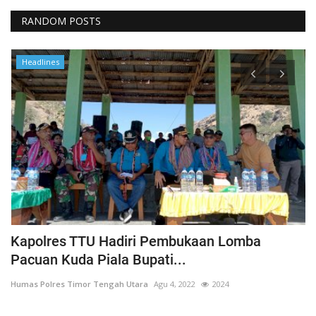
RANDOM POSTS
Headlines
Kapolres TTU Hadiri Pembukaan Lomba
P
Pacuan Kuda Piala Bupati...
S
Humas Polres Timor Tengah Utara
Agu 4, 2022
2024
Hu