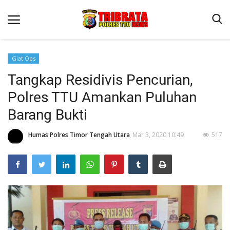
Giat Ops
Tangkap Residivis Pencurian,
Beranda
Polres TTU Amankan Puluhan
Terms & Conditions
Barang Bukti
Reskrim
Humas Polres Timor Tengah Utara
Mar 3, 2020 10:49
517
Binkam
Lantas
OPINI