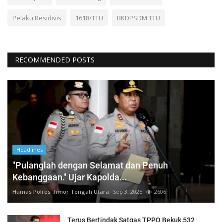
Pelaku Residivis
1618/TTU
BKDPSDM TTU
RECOMMENDED POSTS
Headlines
"Pulanglah dengan Selamat dan Penuh
Kebanggaan." Ujar Kapolda...
Humas Polres Timor Tengah Utara
Sep 3, 2025
2606
Terus Bertindak Satgas TPPO Bekuk 532