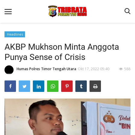
Headlines
AKBP Mukhson Minta Anggota
Beranda
Punya Sense of Crisis
Terms & Conditions
Humas Polres Timor Tengah Utara
Okt 17, 2022 05:40
588
Reskrim
Binkam
Lantas
OPINI