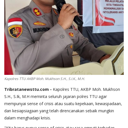
Kapolres TTU AKBP Moh. Mukhson S.H., S.I.K., M.H.
Tribratanewsttu.com
-
Kapolres TTU, AKBP Moh. Mukhson
S.H., S.Ik, M.H meminta seluruh jajaran polres TTU agar
mempunyai sense of crisis atau suatu kepekaan, kewaspadaan,
dan kesiapsiagaan yang telah direncanakan sebaik mungkin
dalam menghadapi krisis.
"Kita harus punya sense of crisis atau rasa empati terhadap