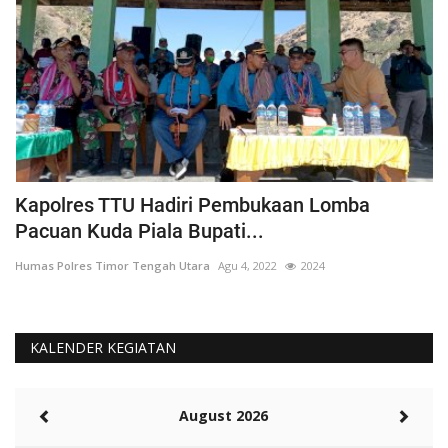
Kapolres TTU Hadiri Pembukaan Lomba
P
Pacuan Kuda Piala Bupati...
S
Humas Polres Timor Tengah Utara
Agu 4, 2022
2024
Hu
KALENDER KEGIATAN
August 2026