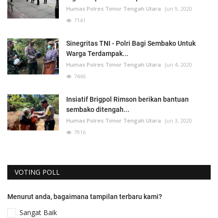
Humas Polres Timor Tengah Utara
Jun 9, 2020
7141
Sinegritas TNI - Polri Bagi Sembako Untuk
Warga Terdampak...
Humas Polres Timor Tengah Utara
Jun 4, 2020
7446
Insiatif Brigpol Rimson berikan bantuan
sembako ditengah...
Humas Polres Timor Tengah Utara
Jun 3, 2020
7916
VOTING POLL
Menurut anda, bagaimana tampilan terbaru kami?
Sangat Baik