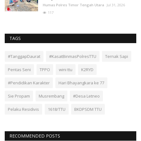
Humas Polres Timor Tengah Utara
Jul 31, 2026
117
TAGS
#TanggapDaurat
#KasatBinmasPolresTTU
Ternak Sapi
Pentas Seni
TPPO
wini ttu
K2RYD
#Pendidikan Karakter
Hari Bhayangkara ke 77
Sie Propam
Musrembang
#Desa Letneo
Pelaku Residivis
1618/TTU
BKDPSDM TTU
RECOMMENDED POSTS