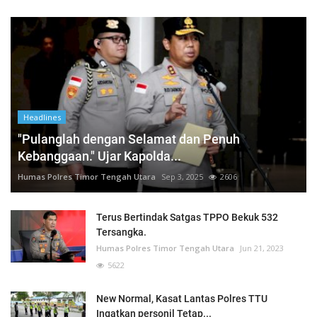
Headlines
"Pulanglah dengan Selamat dan Penuh
Kebanggaan." Ujar Kapolda...
Humas Polres Timor Tengah Utara
Sep 3, 2025
2606
Terus Bertindak Satgas TPPO Bekuk 532
Tersangka.
Humas Polres Timor Tengah Utara
Jun 21, 2023
5622
New Normal, Kasat Lantas Polres TTU
Ingatkan personil Tetap...