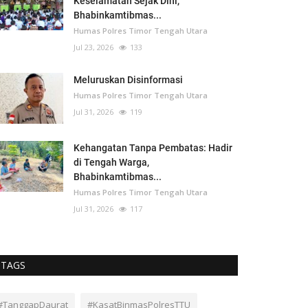
Keselamatan Sejak Dini,
Bhabinkamtibmas...
Humas Polres Timor Tengah Utara
Jul 23, 2026
133
Meluruskan Disinformasi
Humas Polres Timor Tengah Utara
Jul 31, 2026
119
Kehangatan Tanpa Pembatas: Hadir
di Tengah Warga,
Bhabinkamtibmas...
Humas Polres Timor Tengah Utara
Jul 31, 2026
117
TAGS
#TanggapDaurat
#KasatBinmasPolresTTU