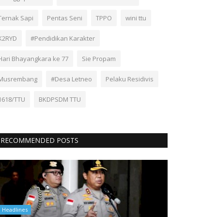
Ternak Sapi
Pentas Seni
TPPO
wini ttu
K2RYD
#Pendidikan Karakter
Hari Bhayangkara ke 77
Sie Propam
Musrembang
#Desa Letneo
Pelaku Residivis
1618/TTU
BKDPSDM TTU
RECOMMENDED POSTS
Headlines