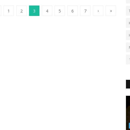
›
»
1
2
3
4
5
6
7