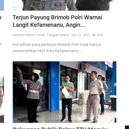
n
Terjun Payung Brimob Polri Warnai
Langit Kefamenanu, Angin...
Humas Polres Timor Tengah Utara
Sep 22, 2025
2042
T
Kehadiran para penerjun Brimob Polri tidak hanya
memeriahkan HUT Kota Kefamenanu,...