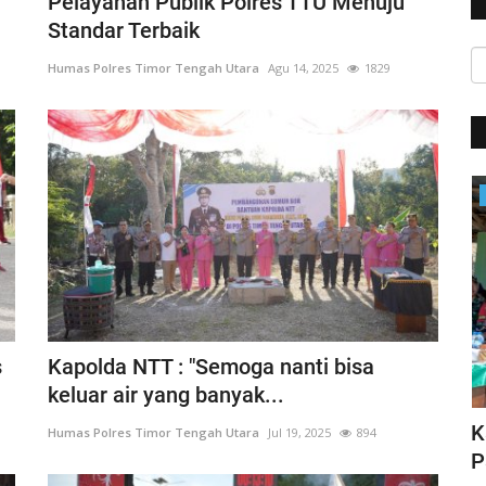
Pelayanan Publik Polres TTU Menuju
Standar Terbaik
Humas Polres Timor Tengah Utara
Agu 14, 2025
1829
Satwil
s
Kapolda NTT : "Semoga nanti bisa
keluar air yang banyak...
HUT Polwan ke-76, Kapolri Apresiasi
K
Humas Polres Timor Tengah Utara
Jul 19, 2025
894
N DI...
Prestasi yang Ditorehkan...
P