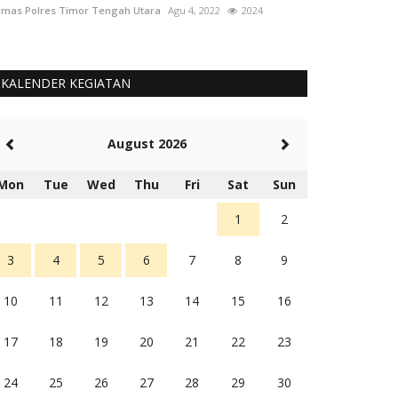
mas Polres Timor Tengah Utara
Agu 4, 2022
2024
Humas Polres Tim
KALENDER KEGIATAN
August 2026
Mon
Tue
Wed
Thu
Fri
Sat
Sun
1
2
3
4
5
6
7
8
9
10
11
12
13
14
15
16
17
18
19
20
21
22
23
24
25
26
27
28
29
30