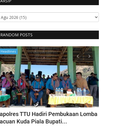
ARSIP
RANDOM POSTS
Headlines
Headlines
apolres TTU Hadiri Pembukaan Lomba
Pimpin Keg
acuan Kuda Piala Bupati...
Kapolres T