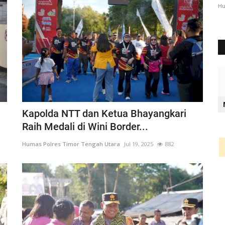
2344
Humas Polres Timor Tengah Utara
Okt 3, 2024
1289
Hu
Kapolda NTT dan Ketua Bhayangkari
Raih Medali di Wini Border...
Humas Polres Timor Tengah Utara
Jul 19, 2025
882