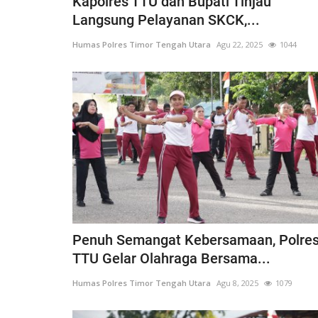
Kapolres TTU dan Bupati Tinjau
Langsung Pelayanan SKCK,...
Humas Polres Timor Tengah Utara
Agu 22, 2025
1044
Satwil
Penuh Semangat Kebersamaan, Polre
TTU Gelar Olahraga Bersama...
 dengan teknik
BERIKAN RASA AMAN, POLSEK
Humas Polres Timor Tengah Utara
Agu 8, 2025
1079
..
MIOBAR LAKUKAN PENGAMANA