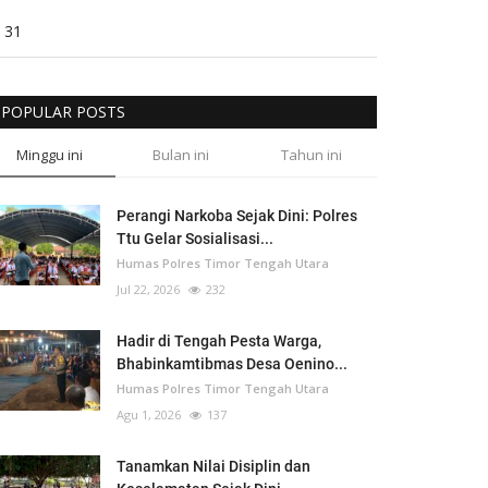
31
POPULAR POSTS
Minggu ini
Bulan ini
Tahun ini
Perangi Narkoba Sejak Dini: Polres
Ttu Gelar Sosialisasi...
Humas Polres Timor Tengah Utara
Jul 22, 2026
232
Hadir di Tengah Pesta Warga,
Bhabinkamtibmas Desa Oenino...
Humas Polres Timor Tengah Utara
Agu 1, 2026
137
Tanamkan Nilai Disiplin dan