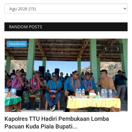
RANDOM POSTS
Headlines
Kapolres TTU Hadiri Pembukaan Lomba
P
Pacuan Kuda Piala Bupati...
S