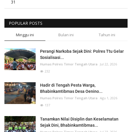
31
POPULAR POSTS
Minggu ini
Bulan ini
Tahun ini
Perangi Narkoba Sejak Dini: Polres Ttu Gelar
Sosialisasi...
Humas Polres Timor Tengah Utara
Jul 22, 2026
232
Hadir di Tengah Pesta Warga,
Bhabinkamtibmas Desa Oenino...
Humas Polres Timor Tengah Utara
Agu 1, 2026
137
Tanamkan Nilai Disiplin dan Keselamatan
Sejak Dini, Bhabinkamtibmas...
Humas Polres Timor Tengah Utara
Jul 23, 2026