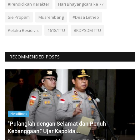
#Pendidikan Karakter
Hari Bhayangkara ke 77
Sie Propam
Musrembang
#Desa Letneo
Pelaku Residivis
1618/TTU
BKDPSDM TTU
RECOMMENDED POSTS
Headlines
"Pulanglah dengan Selamat dan Penuh
Kebanggaan." Ujar Kapolda...