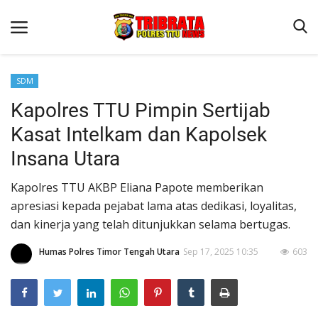
SDM
Kapolres TTU Pimpin Sertijab
Beranda
Kasat Intelkam dan Kapolsek
Terms & Conditions
Insana Utara
Reskrim
Kapolres TTU AKBP Eliana Papote memberikan
Binkam
apresiasi kepada pejabat lama atas dedikasi, loyalitas,
Lantas
dan kinerja yang telah ditunjukkan selama bertugas.
OPINI
Humas Polres Timor Tengah Utara
Sep 17, 2025 10:35
603