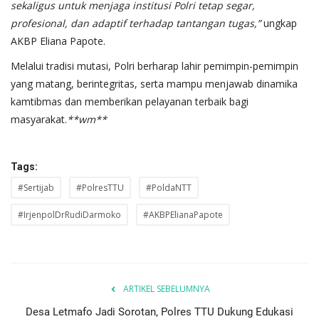
sekaligus untuk menjaga institusi Polri tetap segar,
profesional, dan adaptif terhadap tantangan tugas,”
ungkap
AKBP Eliana Papote.
Melalui tradisi mutasi, Polri berharap lahir pemimpin-pemimpin
yang matang, berintegritas, serta mampu menjawab dinamika
kamtibmas dan memberikan pelayanan terbaik bagi
masyarakat.
**wm**
Tags:
#Sertijab
#PolresTTU
#PoldaNTT
#IrjenpolDrRudiDarmoko
#AKBPElianaPapote
ARTIKEL SEBELUMNYA
Desa Letmafo Jadi Sorotan, Polres TTU Dukung Edukasi