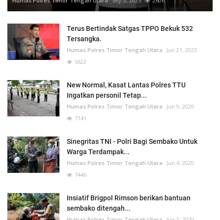
Humas Polres Timor Tengah Utara
Sep 3, 2025
2606
Terus Bertindak Satgas TPPO Bekuk 532
Tersangka.
Humas Polres Timor Tengah Utara
Jun 21, 2023
5622
New Normal, Kasat Lantas Polres TTU
Ingatkan personil Tetap...
Humas Polres Timor Tengah Utara
Jun 9, 2020
7141
Sinegritas TNI - Polri Bagi Sembako Untuk
Warga Terdampak...
Humas Polres Timor Tengah Utara
Jun 4, 2020
7446
Insiatif Brigpol Rimson berikan bantuan
sembako ditengah...
Humas Polres Timor Tengah Utara
Jun 3, 2020