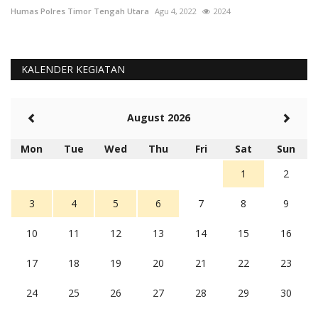
Humas Polres Timor Tengah Utara
Agu 4, 2022
2024
Hu
KALENDER KEGIATAN
August 2026
Mon
Tue
Wed
Thu
Fri
Sat
Sun
1
2
3
4
5
6
7
8
9
10
11
12
13
14
15
16
17
18
19
20
21
22
23
24
25
26
27
28
29
30