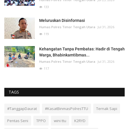
133
Meluruskan Disinformasi
Humas Polres Timor Tengah Utara
Jul 31, 2026
119
Kehangatan Tanpa Pembatas: Hadir di Tengah
Warga, Bhabinkamtibmas...
Humas Polres Timor Tengah Utara
Jul 31, 2026
117
TAGS
#TanggapDaurat
#KasatBinmasPolresTTU
Ternak Sapi
Pentas Seni
TPPO
wini ttu
K2RYD