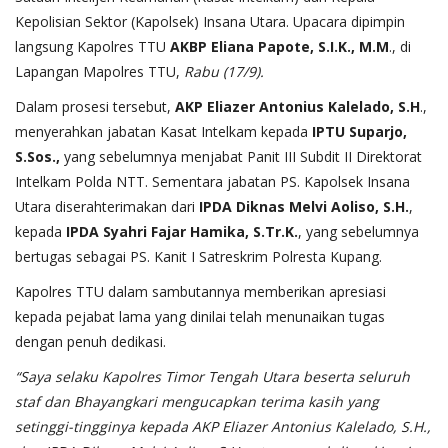
Kepolisian Sektor (Kapolsek) Insana Utara. Upacara dipimpin
langsung Kapolres TTU
AKBP Eliana Papote, S.I.K., M.M
., di
Lapangan Mapolres TTU,
Rabu (17/9).
Dalam prosesi tersebut,
AKP Eliazer Antonius Kalelado, S.H
.,
menyerahkan jabatan Kasat Intelkam kepada
IPTU Suparjo,
S.Sos.,
yang sebelumnya menjabat Panit III Subdit II Direktorat
Intelkam Polda NTT. Sementara jabatan PS. Kapolsek Insana
Utara diserahterimakan dari
IPDA Diknas Melvi Aoliso, S.H.
,
kepada
IPDA Syahri Fajar Hamika, S.Tr.K.
, yang sebelumnya
bertugas sebagai PS. Kanit I Satreskrim Polresta Kupang.
Kapolres TTU dalam sambutannya memberikan apresiasi
kepada pejabat lama yang dinilai telah menunaikan tugas
dengan penuh dedikasi.
“Saya selaku Kapolres Timor Tengah Utara beserta seluruh
staf dan Bhayangkari mengucapkan terima kasih yang
setinggi-tingginya kepada AKP Eliazer Antonius Kalelado, S.H.,