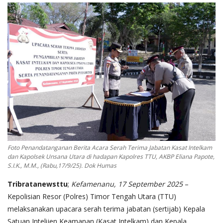
Foto Penandatanganan Berita Acara Serah Terima Jabatan Kasat Intelkam
dan Kapolsek Unsana Utara di hadapan Kapolres TTU, AKBP Eliana Papote,
S.I.K., M.M., (Rabu,17/9/25). Dok Humas
Tribratanewsttu
;
Kefamenanu, 17 September 2025
–
Kepolisian Resor (Polres) Timor Tengah Utara (TTU)
melaksanakan upacara serah terima jabatan (sertijab) Kepala
Satuan Intelijen Keamanan (Kasat Intelkam) dan Kepala