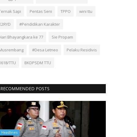
Ternak Sapi
Pentas Seni
TPPO
wini ttu
K2RYD
#Pendidikan Karakter
Hari Bhayangkara ke 77
Sie Propam
Musrembang
#Desa Letneo
Pelaku Residivis
1618/TTU
BKDPSDM TTU
RECOMMENDED POSTS
Headlines