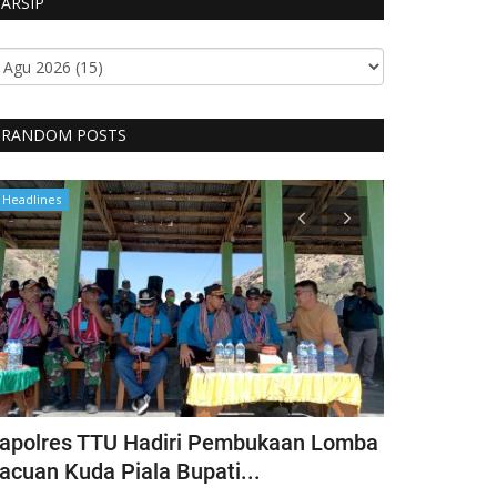
ARSIP
RANDOM POSTS
Headlines
Headlines
apolres TTU Hadiri Pembukaan Lomba
Pimpin Keg
acuan Kuda Piala Bupati...
Kapolres T