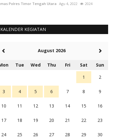
mas Polres Timor Tengah Utara
Agu 4, 2022
2024
Humas Polres Tim
KALENDER KEGIATAN
August 2026
Mon
Tue
Wed
Thu
Fri
Sat
Sun
1
2
3
4
5
6
7
8
9
10
11
12
13
14
15
16
17
18
19
20
21
22
23
24
25
26
27
28
29
30