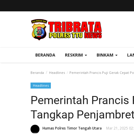
BERANDA
RESKRIM
BINKAM
LA
Beranda
Headlines
Pemerintah Prancis Puji Gerak Cepat P
Headlines
Pemerintah Prancis P
Tangkap Penjambre
Humas Polres Timor Tengah Utara
Mar 21, 2025 02