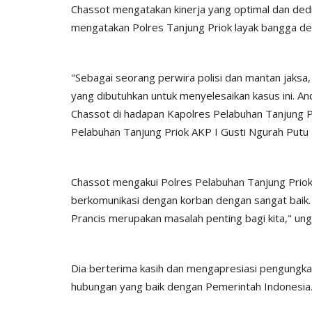
Chassot mengatakan kinerja yang optimal dan ded
mengatakan Polres Tanjung Priok layak bangga den
"Sebagai seorang perwira polisi dan mantan jaks
yang dibutuhkan untuk menyelesaikan kasus ini. An
Chassot di hadapan Kapolres Pelabuhan Tanjung 
Satwil
Pelabuhan Tanjung Priok AKP I Gusti Ngurah Putu 
Chassot mengakui Polres Pelabuhan Tanjung Priok
berkomunikasi dengan korban dengan sangat baik
Prancis merupakan masalah penting bagi kita," un
Dia berterima kasih dan mengapresiasi pengungka
 dengan teknik
BERIKAN RASA AMAN, POLSEK
hubungan yang baik dengan Pemerintah Indonesia
..
MIOBAR LAKUKAN PENGAMANA