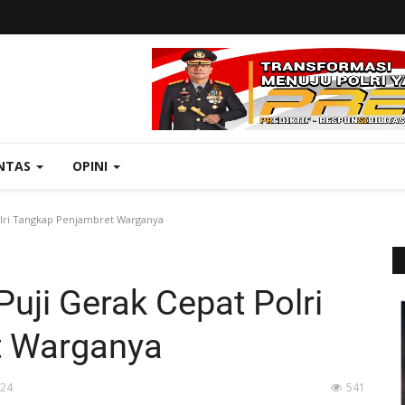
NTAS
OPINI
olri Tangkap Penjambret Warganya
uji Gerak Cepat Polri
t Warganya
:24
541