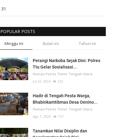
31
POPULAR POSTS
Minggu ini
Bulan ini
Tahun ini
Perangi Narkoba Sejak Dini: Polres
Ttu Gelar Sosialisasi...
Humas Polres Timor Tengah Utara
Jul 22, 2026
232
Hadir di Tengah Pesta Warga,
Bhabinkamtibmas Desa Oenino...
Humas Polres Timor Tengah Utara
Agu 1, 2026
137
Tanamkan Nilai Disiplin dan