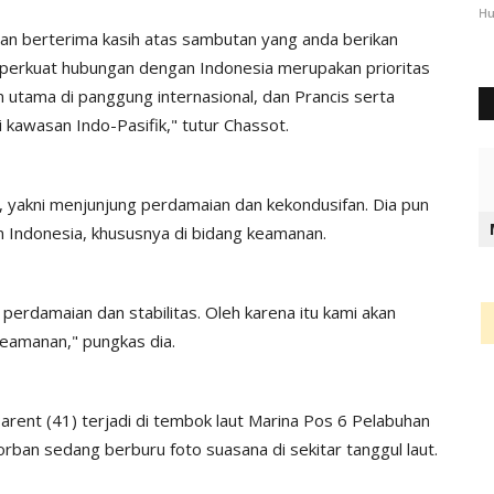
2344
Humas Polres Timor Tengah Utara
Okt 3, 2024
1289
Hu
 dan berterima kasih atas sambutan yang anda berikan
erkuat hubungan dengan Indonesia merupakan prioritas
 utama di panggung internasional, dan Prancis serta
 kawasan Indo-Pasifik," tutur Chassot.
 yakni menjunjung perdamaian dan kekondusifan. Dia pun
 Indonesia, khususnya di bidang keamanan.
perdamaian dan stabilitas. Oleh karena itu kami akan
keamanan," pungkas dia.
rent (41) terjadi di tembok laut Marina Pos 6 Pelabuhan
orban sedang berburu foto suasana di sekitar tanggul laut.