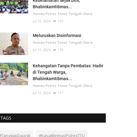
Keselamatan Sejak Dini,
Bhabinkamtibmas...
Humas Polres Timor Tengah Utara
Jul 23, 2026
133
Meluruskan Disinformasi
Humas Polres Timor Tengah Utara
Jul 31, 2026
119
Kehangatan Tanpa Pembatas: Hadir
di Tengah Warga,
Bhabinkamtibmas...
Humas Polres Timor Tengah Utara
Jul 31, 2026
117
TAGS
#TanggapDaurat
#KasatBinmasPolresTTU