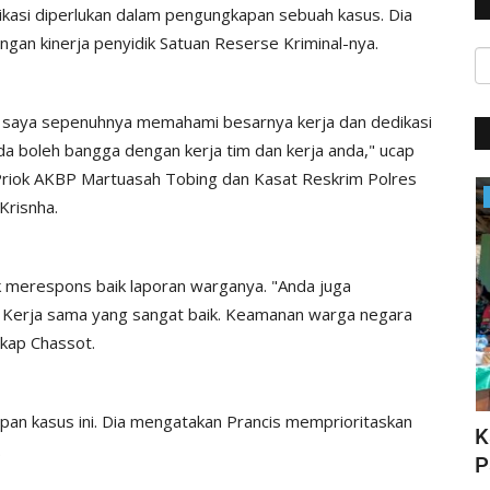
ikasi diperlukan dalam pengungkapan sebuah kasus. Dia
gan kinerja penyidik Satuan Reserse Kriminal-nya.
a, saya sepenuhnya memahami besarnya kerja dan dedikasi
da boleh bangga dengan kerja tim dan kerja anda," ucap
Priok AKBP Martuasah Tobing dan Kasat Reskrim Polres
Satwil
Krisnha.
 merespons baik laporan warganya. "Anda juga
. Kerja sama yang sangat baik. Keamanan warga negara
gkap Chassot.
pan kasus ini. Dia mengatakan Prancis memprioritaskan
HUT Polwan ke-76, Kapolri Apresiasi
K
.
N DI...
Prestasi yang Ditorehkan...
P