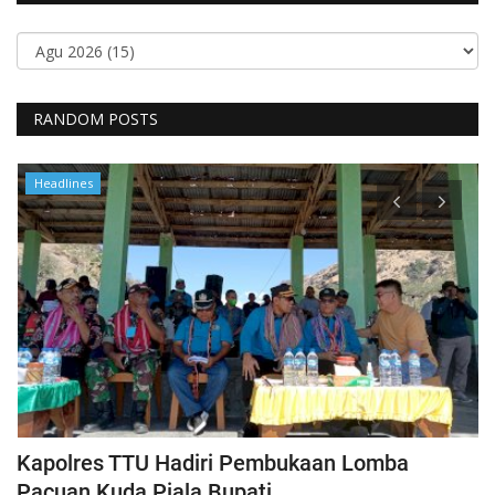
RANDOM POSTS
Headlines
Kapolres TTU Hadiri Pembukaan Lomba
P
Pacuan Kuda Piala Bupati...
S