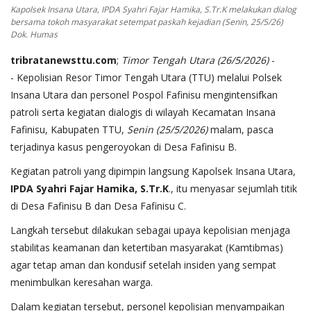
Kapolsek Insana Utara, IPDA Syahri Fajar Hamika, S.Tr.K melakukan dialog
bersama tokoh masyarakat setempat paskah kejadian (Senin, 25/5/26)
Dok. Humas
tribratanewsttu.com
;
Timor Tengah Utara (26/5/2026)
-
- Kepolisian Resor Timor Tengah Utara (TTU) melalui Polsek
Insana Utara dan personel Pospol Fafinisu mengintensifkan
patroli serta kegiatan dialogis di wilayah Kecamatan Insana
Fafinisu, Kabupaten TTU,
Senin (25/5/2026)
malam, pasca
terjadinya kasus pengeroyokan di Desa Fafinisu B.
Kegiatan patroli yang dipimpin langsung Kapolsek Insana Utara,
IPDA Syahri Fajar Hamika, S.Tr.K
., itu menyasar sejumlah titik
di Desa Fafinisu B dan Desa Fafinisu C.
Langkah tersebut dilakukan sebagai upaya kepolisian menjaga
stabilitas keamanan dan ketertiban masyarakat (Kamtibmas)
agar tetap aman dan kondusif setelah insiden yang sempat
menimbulkan keresahan warga.
Dalam kegiatan tersebut, personel kepolisian menyampaikan