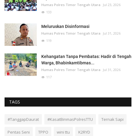
Humas Polres Timor Tengah Utara
Jul 23, 2026
133
Meluruskan Disinformasi
Humas Polres Timor Tengah Utara
Jul 31, 2026
119
Kehangatan Tanpa Pembatas: Hadir di Tengah
Warga, Bhabinkamtibmas...
Humas Polres Timor Tengah Utara
Jul 31, 2026
117
TAGS
#TanggapDaurat
#KasatBinmasPolresTTU
Ternak Sapi
Pentas Seni
TPPO
wini ttu
K2RYD