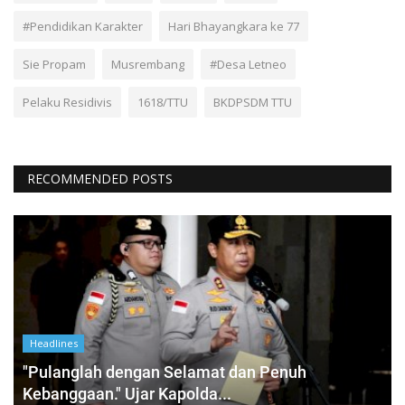
#Pendidikan Karakter
Hari Bhayangkara ke 77
Sie Propam
Musrembang
#Desa Letneo
Pelaku Residivis
1618/TTU
BKDPSDM TTU
RECOMMENDED POSTS
Headlines
"Pulanglah dengan Selamat dan Penuh
Kebanggaan." Ujar Kapolda...