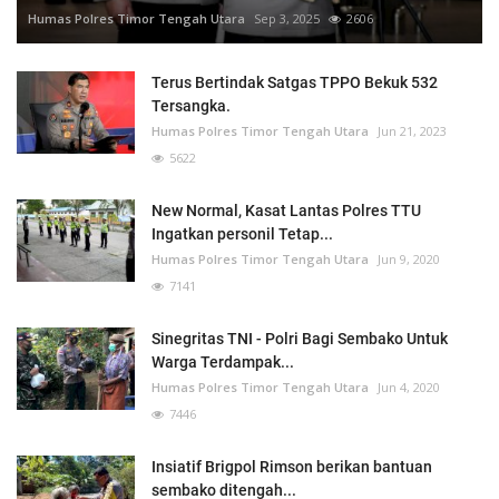
Humas Polres Timor Tengah Utara
Sep 3, 2025
2606
Terus Bertindak Satgas TPPO Bekuk 532
Tersangka.
Humas Polres Timor Tengah Utara
Jun 21, 2023
5622
New Normal, Kasat Lantas Polres TTU
Ingatkan personil Tetap...
Humas Polres Timor Tengah Utara
Jun 9, 2020
7141
Sinegritas TNI - Polri Bagi Sembako Untuk
Warga Terdampak...
Humas Polres Timor Tengah Utara
Jun 4, 2020
7446
Insiatif Brigpol Rimson berikan bantuan
sembako ditengah...