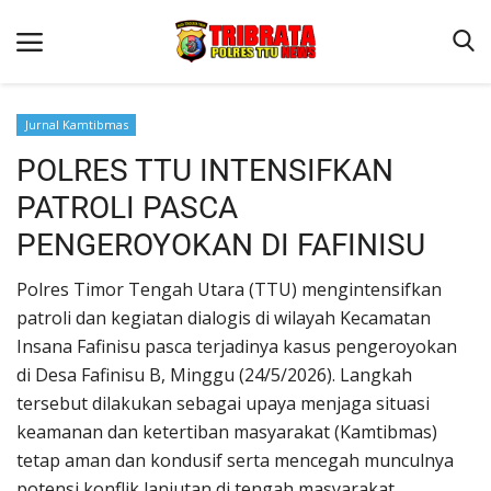
Jurnal Kamtibmas
POLRES TTU INTENSIFKAN
Beranda
PATROLI PASCA
Terms & Conditions
PENGEROYOKAN DI FAFINISU
Reskrim
Polres Timor Tengah Utara (TTU) mengintensifkan
Binkam
patroli dan kegiatan dialogis di wilayah Kecamatan
Lantas
Insana Fafinisu pasca terjadinya kasus pengeroyokan
OPINI
di Desa Fafinisu B, Minggu (24/5/2026). Langkah
tersebut dilakukan sebagai upaya menjaga situasi
keamanan dan ketertiban masyarakat (Kamtibmas)
tetap aman dan kondusif serta mencegah munculnya
potensi konflik lanjutan di tengah masyarakat.