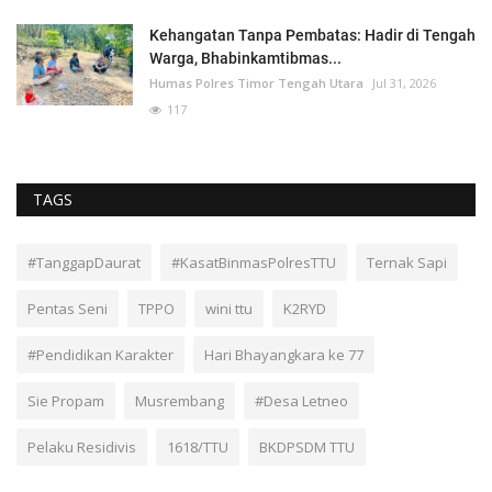
Kehangatan Tanpa Pembatas: Hadir di Tengah
Warga, Bhabinkamtibmas...
Humas Polres Timor Tengah Utara
Jul 31, 2026
117
TAGS
#TanggapDaurat
#KasatBinmasPolresTTU
Ternak Sapi
Pentas Seni
TPPO
wini ttu
K2RYD
#Pendidikan Karakter
Hari Bhayangkara ke 77
Sie Propam
Musrembang
#Desa Letneo
Pelaku Residivis
1618/TTU
BKDPSDM TTU