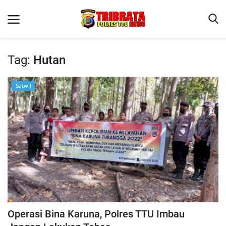
Tag:
Hutan
Beranda
Satwil
Terms & Conditions
Reskrim
Binkam
Lantas
OPINI
Operasi Bina Karuna, Polres TTU Imbau