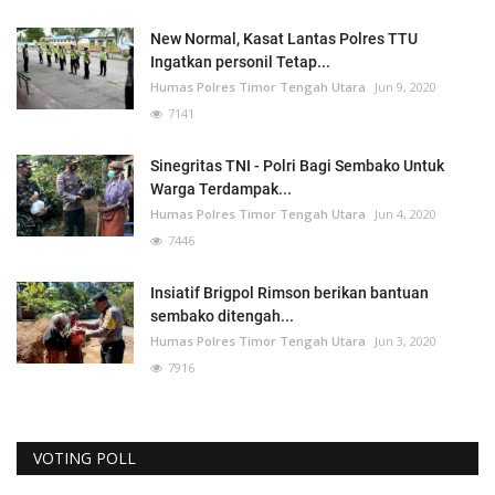
New Normal, Kasat Lantas Polres TTU
Ingatkan personil Tetap...
Humas Polres Timor Tengah Utara
Jun 9, 2020
7141
Sinegritas TNI - Polri Bagi Sembako Untuk
Warga Terdampak...
Humas Polres Timor Tengah Utara
Jun 4, 2020
7446
Insiatif Brigpol Rimson berikan bantuan
sembako ditengah...
Humas Polres Timor Tengah Utara
Jun 3, 2020
7916
VOTING POLL