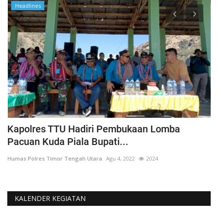
Headlines
Kapolres TTU Hadiri Pembukaan Lomba
P
Pacuan Kuda Piala Bupati...
S
Humas Polres Timor Tengah Utara
Agu 4, 2022
2024
Hu
KALENDER KEGIATAN