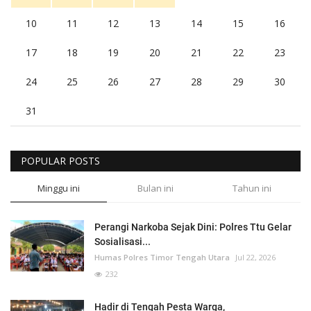
10
11
12
13
14
15
16
17
18
19
20
21
22
23
24
25
26
27
28
29
30
31
POPULAR POSTS
Minggu ini
Bulan ini
Tahun ini
Perangi Narkoba Sejak Dini: Polres Ttu Gelar
Sosialisasi...
Humas Polres Timor Tengah Utara
Jul 22, 2026
232
Hadir di Tengah Pesta Warga,