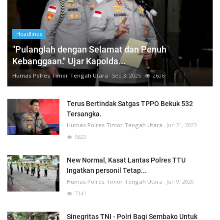
Headlines
"Pulanglah dengan Selamat dan Penuh
Kebanggaan." Ujar Kapolda...
Humas Polres Timor Tengah Utara
Sep 3, 2025
2606
Terus Bertindak Satgas TPPO Bekuk 532
Tersangka.
Humas Polres Timor Tengah Utara
Jun 21, 2023
5622
New Normal, Kasat Lantas Polres TTU
Ingatkan personil Tetap...
Humas Polres Timor Tengah Utara
Jun 9, 2020
7141
Sinegritas TNI - Polri Bagi Sembako Untuk