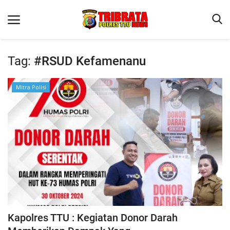
Tag:
#RSUD Kefamenanu
Beranda
Mitra Polisi
Terms & Conditions
Reskrim
Binkam
Lantas
OPINI
Kapolres TTU : Kegiatan Donor Darah