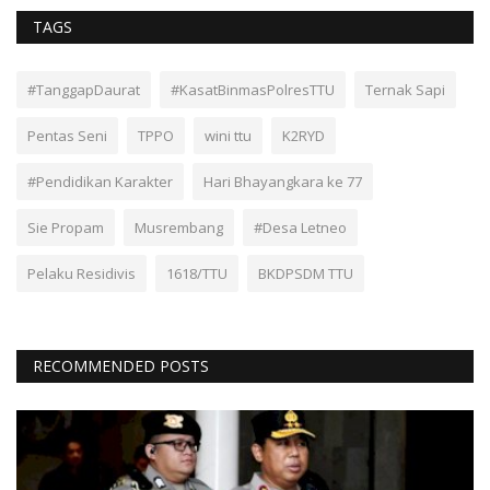
TAGS
#TanggapDaurat
#KasatBinmasPolresTTU
Ternak Sapi
Pentas Seni
TPPO
wini ttu
K2RYD
#Pendidikan Karakter
Hari Bhayangkara ke 77
Sie Propam
Musrembang
#Desa Letneo
Pelaku Residivis
1618/TTU
BKDPSDM TTU
RECOMMENDED POSTS