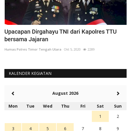
Upacapan Dirgahayu TNI dari Kapolres TTU
P
bersama Jajaran
K
Humas Polres Timor Tengah Utara
Okt 5, 2020
2289
Hu
KALENDER KEGIATAN
August 2026
Mon
Tue
Wed
Thu
Fri
Sat
Sun
1
2
3
4
5
6
7
8
9