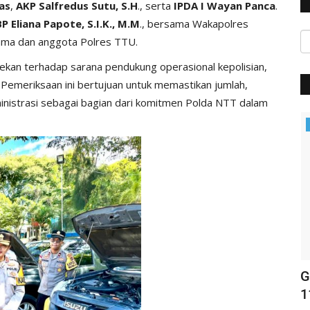
as
,
AKP Salfredus Sutu, S.H
., serta
IPDA I Wayan Panca
.
P Eliana Papote, S.I.K., M.M
., bersama Wakapolres
tama dan anggota Polres TTU.
ekan terhadap sarana pendukung operasional kepolisian,
. Pemeriksaan ini bertujuan untuk memastikan jumlah,
ministrasi sebagai bagian dari komitmen Polda NTT dalam
Binkam
OLSEK
Polsek Noemuti Mediasi Masalah
G
Penambangan Liar di Naiola
1