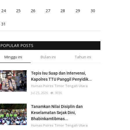
24
25
26
27
28
29
30
31
POPULAR POSTS
Minggu ini
Bulan ini
Tahun ini
Tepis Isu Suap dan Intervensi,
Kapolres TTU Panggil Penyidik...
Humas Polres Timor Tengah Utara
Jul 25, 2026
3036
Tanamkan Nilai Disiplin dan
Keselamatan Sejak Dini,
Bhabinkamtibmas...
Humas Polres Timor Tengah Utara