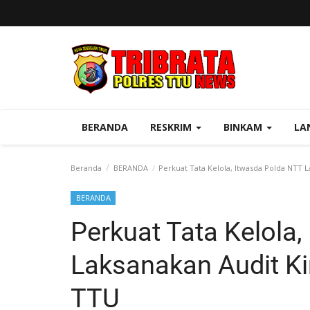
BERANDA
RESKRIM
BINKAM
LA
Beranda
BERANDA
Perkuat Tata Kelola, Itwasda Polda NTT L
BERANDA
Perkuat Tata Kelola
Laksanakan Audit Kin
TTU