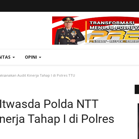
NTAS
OPINI
aksanakan Audit Kinerja Tahap I di Polres TTU
, Itwasda Polda NTT
erja Tahap I di Polres