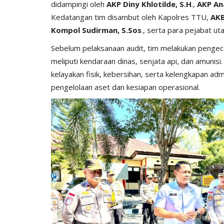
didampingi oleh
AKP Diny Khlotilde, S.H
.,
AKP An
Kedatangan tim disambut oleh Kapolres TTU,
AKB
Kompol Sudirman, S.Sos
., serta para pejabat u
Sebelum pelaksanaan audit, tim melakukan pengec
meliputi kendaraan dinas, senjata api, dan amunisi
kelayakan fisik, kebersihan, serta kelengkapan ad
pengelolaan aset dan kesiapan operasional.
Reskrim
rakat, Giat
POHON KASUARI TUMBANG, P
...
MIOBAR EVAKUASI KORBAN