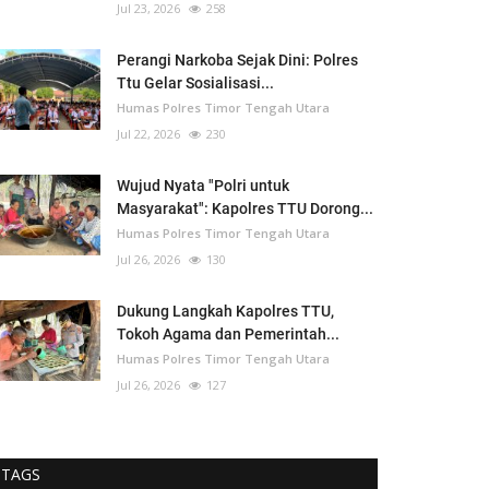
Jul 23, 2026
258
Perangi Narkoba Sejak Dini: Polres
Ttu Gelar Sosialisasi...
Humas Polres Timor Tengah Utara
Jul 22, 2026
230
Wujud Nyata "Polri untuk
Masyarakat": Kapolres TTU Dorong...
Humas Polres Timor Tengah Utara
Jul 26, 2026
130
Dukung Langkah Kapolres TTU,
Tokoh Agama dan Pemerintah...
Humas Polres Timor Tengah Utara
Jul 26, 2026
127
TAGS