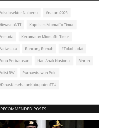
Polsubsektor Naibenu
#nataru2023
#ItwasdaNTT
Kapolsek Miomaffo Timur
Pemuda
Kecamatan Miomaffo Timur
Pariwisata
Rancang Rumah
#Tokoh adat
Zona Perbatasan
Hari Anak Nasional
Binroh
Polisi RW
Purnawirawan Polri
#DinasKesehatanKabupatenTTU
RECOMMENDED POSTS