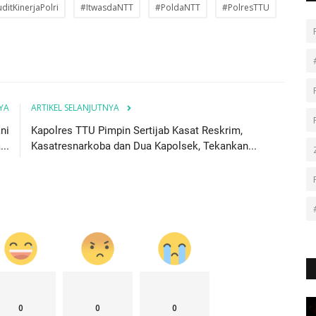
ditKinerjaPolri
#ItwasdaNTT
#PoldaNTT
#PolresTTU
YA
ARTIKEL SELANJUTNYA
ni
Kapolres TTU Pimpin Sertijab Kasat Reskrim,
..
Kasatresnarkoba dan Dua Kapolsek, Tekankan...
0
0
0