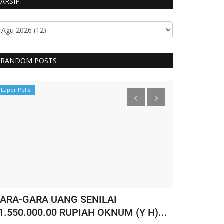
ARSIP
RANDOM POSTS
Lapor Polisi
Reskrim
ARA-GARA UANG SENILAI
Ditengah S
1.550.000.00 RUPIAH OKNUM (Y H)...
ditangkap 