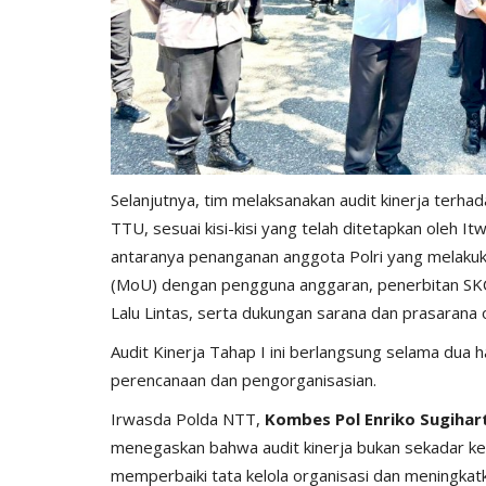
Apr 14, 2026
1621
Humas Polres Timor Tengah Utara
Mei 23, 2019
Selanjutnya, tim melaksanakan audit kinerja terhad
TTU, sesuai kisi-kisi yang telah ditetapkan oleh I
antaranya penanganan anggota Polri yang melakuk
(MoU) dengan pengguna anggaran, penerbitan SKCK
Lalu Lintas, serta dukungan sarana dan prasarana o
Audit Kinerja Tahap I ini berlangsung selama dua h
perencanaan dan pengorganisasian.
Irwasda Polda NTT,
Kombes Pol Enriko Sugiharto 
menegaskan bahwa audit kinerja bukan sekadar ke
memperbaiki tata kelola organisasi dan meningkatk