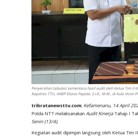
Penyerahan tabulasi sementara hasil audit oleh Ketua Tim II I
Kapolres TTU, AKBP Eliana Papote, S.I.K., M.M., di Aula Vicon 
tribratanewsttu.com
;
Kefamenanu, 14 April 20
Polda NTT melaksanakan
Audit Kinerja
Tahap I Ta
Senin (13/4).
Kegiatan audit dipimpin langsung oleh Ketua Tim I