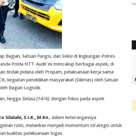
3252
Humas Polres Timor Tengah Utara
Okt 22, 2021
2187
Hu
ap Bagian, Satuan Fungsi, dan Seksi di lingkungan Polres
twasda Polda NTT. Audit ini mencakup berbagai aspek, di
an tindak pidana oleh Propam, pelaksanaan kerja sama
, kegiatan pendidikan masyarakat (Dikmas) oleh Satuan
leh Bagian Logistik.
ari, hingga
Selasa (14/4)
, dengan fokus pada aspek
Silalahi, S.I.K., M.Kn
., dalam keterangannya
giatan rutin, melainkan menjadi momentum strategis untuk
an kualitas pelaksanaan tugas.