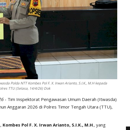
twasda Polda NTT Kombes Pol F. X. Irwan Arianto, S.I.K., M.H kepada
Polres TTU (Selasa, 14/4/26) Dok
26
- Tim Inspektorat Pengawasan Umum Daerah (Itwasda)
hun Anggaran 2026 di Polres Timor Tengah Utara (TTU),
I,
Kombes Pol F. X. Irwan Arianto, S.I.K., M.H
., yang