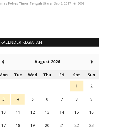
mas Polres Timor Tengah Utara
Sep 5, 2017
5009
Humas Polres Tim
KALENDER KEGIATAN
August 2026
Mon
Tue
Wed
Thu
Fri
Sat
Sun
1
2
3
4
5
6
7
8
9
10
11
12
13
14
15
16
17
18
19
20
21
22
23