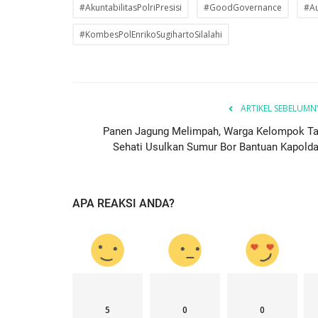
#AkuntabilitasPolriPresisi
#GoodGovernance
#Au
#KombesPolEnrikoSugihartoSilalahi
ARTIKEL SEBELUMN
Panen Jagung Melimpah, Warga Kelompok Ta
Sehati Usulkan Sumur Bor Bantuan Kapolda.
APA REAKSI ANDA?
5
0
0