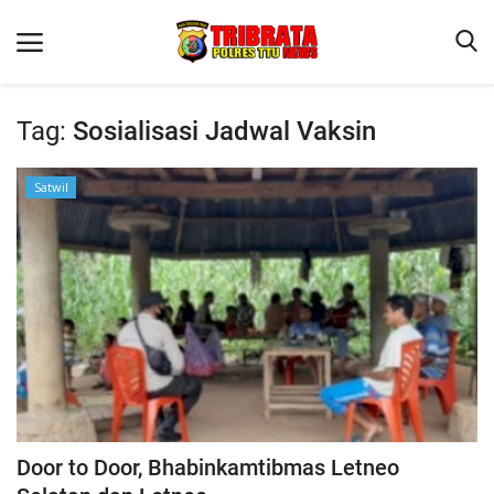
Tag:
Sosialisasi Jadwal Vaksin
Beranda
Satwil
Terms & Conditions
Reskrim
Binkam
Lantas
OPINI
Door to Door, Bhabinkamtibmas Letneo