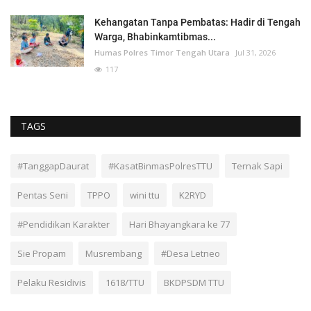
Kehangatan Tanpa Pembatas: Hadir di Tengah
Warga, Bhabinkamtibmas...
Humas Polres Timor Tengah Utara
Jul 31, 2026
117
TAGS
#TanggapDaurat
#KasatBinmasPolresTTU
Ternak Sapi
Pentas Seni
TPPO
wini ttu
K2RYD
#Pendidikan Karakter
Hari Bhayangkara ke 77
Sie Propam
Musrembang
#Desa Letneo
Pelaku Residivis
1618/TTU
BKDPSDM TTU