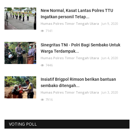
New Normal, Kasat Lantas Polres TTU
Ingatkan personil Tetap...
Humas Polres Timor Tengah Utara
Jun 9, 2020
7141
Sinegritas TNI - Polri Bagi Sembako Untuk
Warga Terdampak...
Humas Polres Timor Tengah Utara
Jun 4, 2020
7446
Insiatif Brigpol Rimson berikan bantuan
sembako ditengah...
Humas Polres Timor Tengah Utara
Jun 3, 2020
7916
VOTING POLL