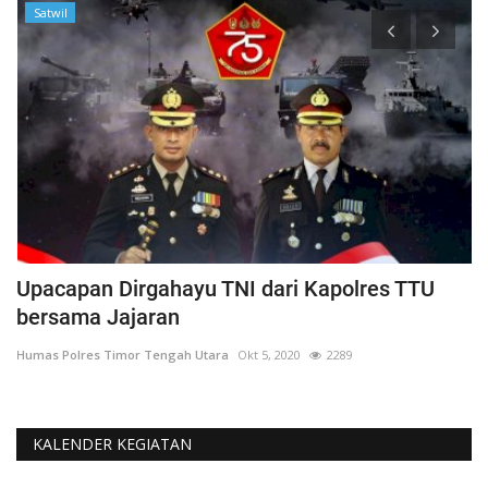
Satwil
Upacapan Dirgahayu TNI dari Kapolres TTU
P
bersama Jajaran
K
Humas Polres Timor Tengah Utara
Okt 5, 2020
2289
Hu
KALENDER KEGIATAN