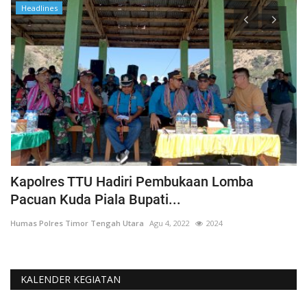
Headlines
Kapolres TTU Hadiri Pembukaan Lomba
P
Pacuan Kuda Piala Bupati...
S
Humas Polres Timor Tengah Utara
Agu 4, 2022
2024
Hu
KALENDER KEGIATAN