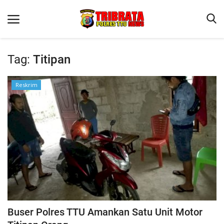
Tag:
Titipan
Beranda
Reskrim
Terms & Conditions
Reskrim
Binkam
Lantas
OPINI
Buser Polres TTU Amankan Satu Unit Motor