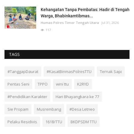
Kehangatan Tanpa Pembatas: Hadir di Tengah
Warga, Bhabinkamtibmas...
Humas Polres Timor Tengah Utara
Jul 31, 2026
117
TAGS
#TanggapDaurat
#KasatBinmasPolresTTU
Ternak Sapi
Pentas Seni
TPPO
wini ttu
K2RYD
#Pendidikan Karakter
Hari Bhayangkara ke 77
Sie Propam
Musrembang
#Desa Letneo
Pelaku Residivis
1618/TTU
BKDPSDM TTU