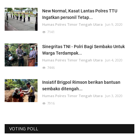
New Normal, Kasat Lantas Polres TTU
Ingatkan personil Tetap...
Humas Polres Timor Tengah Utara
Jun 9, 2020
7141
Sinegritas TNI - Polri Bagi Sembako Untuk
Warga Terdampak...
Humas Polres Timor Tengah Utara
Jun 4, 2020
7446
Insiatif Brigpol Rimson berikan bantuan
sembako ditengah...
Humas Polres Timor Tengah Utara
Jun 3, 2020
7916
VOTING POLL