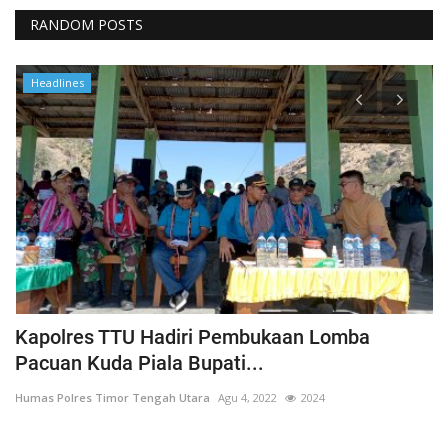
RANDOM POSTS
Headlines
Kapolres TTU Hadiri Pembukaan Lomba
P
Pacuan Kuda Piala Bupati...
S
Humas Polres Timor Tengah Utara
Agu 4, 2022
2024
Hu