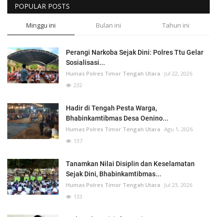
POPULAR POSTS
Minggu ini
Bulan ini
Tahun ini
Perangi Narkoba Sejak Dini: Polres Ttu Gelar
Sosialisasi...
Humas Polres Timor Tengah Utara
Jul 22, 2026
232
Hadir di Tengah Pesta Warga,
Bhabinkamtibmas Desa Oenino...
Humas Polres Timor Tengah Utara
Agu 1, 2026
137
Tanamkan Nilai Disiplin dan Keselamatan
Sejak Dini, Bhabinkamtibmas...
Humas Polres Timor Tengah Utara
Jul 23, 2026
133