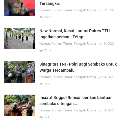
Tersangka.
Humas Polres Timor Tengah Utara
Jun 21, 2023
5622
New Normal, Kasat Lantas Polres TTU
Ingatkan personil Tetap...
Humas Polres Timor Tengah Utara
Jun 9, 2020
7141
Sinegritas TNI - Polri Bagi Sembako Untuk
Warga Terdampak...
Humas Polres Timor Tengah Utara
Jun 4, 2020
7446
Insiatif Brigpol Rimson berikan bantuan
sembako ditengah...
Humas Polres Timor Tengah Utara
Jun 3, 2020
7916