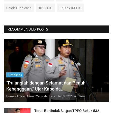
Pelaku Residivis
1618/TTU
BKDPSDM TTU
RECOMMENDED POSTS
Headlines
"Pulanglah dengan Selamat dan Penuh
Kebanggaan." Ujar Kapolda...
Humas Polres Timor Tengah Utara
Sep 3, 2025
2606
Terus Bertindak Satgas TPPO Bekuk 532