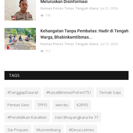
Meluruskan Disinformasi
Humas Polres Timor Tengah Utara
Jul 31, 2026
119
Kehangatan Tanpa Pembatas: Hadir di Tengah
Warga, Bhabinkamtibmas...
Humas Polres Timor Tengah Utara
Jul 31, 2026
117
TAGS
#TanggapDaurat
#KasatBinmasPolresTTU
Ternak Sapi
Pentas Seni
TPPO
wini ttu
K2RYD
#Pendidikan Karakter
Hari Bhayangkara ke 77
Sie Propam
Musrembang
#Desa Letneo