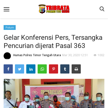
Pidum
Gelar Konferensi Pers, Tersangka
Beranda
Pencurian dijerat Pasal 363
Terms & Conditions
Humas Polres Timor Tengah Utara
Mar 30, 2020 12:51
1002
Reskrim
Binkam
Lantas
OPINI