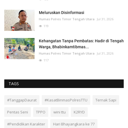
Meluruskan Disinformasi
Humas Polres Timor Tengah Utara
Jul 31, 2026
119
Kehangatan Tanpa Pembatas: Hadir di Tengah
Warga, Bhabinkamtibmas...
Humas Polres Timor Tengah Utara
Jul 31, 2026
117
TAGS
#TanggapDaurat
#KasatBinmasPolresTTU
Ternak Sapi
Pentas Seni
TPPO
wini ttu
K2RYD
#Pendidikan Karakter
Hari Bhayangkara ke 77