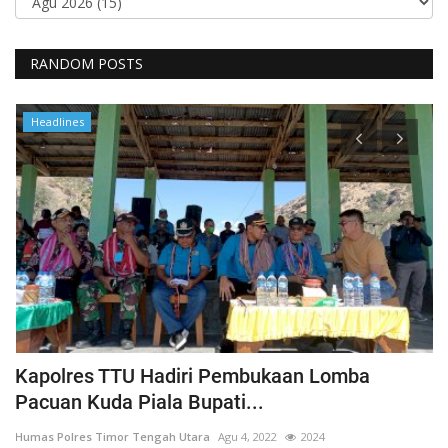
RANDOM POSTS
Headlines
Kapolres TTU Hadiri Pembukaan Lomba
P
Pacuan Kuda Piala Bupati...
S
Humas Polres Timor Tengah Utara
Agu 4, 2022
2024
Hu