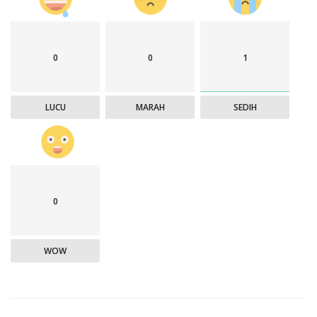
0
0
1
LUCU
MARAH
SEDIH
0
WOW