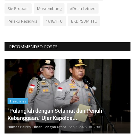
Sie Propam
Musrembang
#Desa Letneo
Pelaku Residivis
1618/TTU
BKDPSDM TTU
RECOMMENDED POSTS
Headlines
"Pulanglah dengan Selamat dan Penuh
Kebanggaan." Ujar Kapolda...
Humas Polres Timor Tengah Utara
Sep 3, 2025
2606