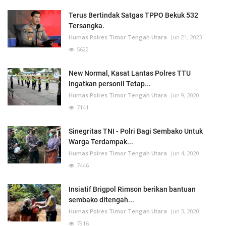
Terus Bertindak Satgas TPPO Bekuk 532
Tersangka.
Humas Polres Timor Tengah Utara
Jun 21, 2023
5622
New Normal, Kasat Lantas Polres TTU
Ingatkan personil Tetap...
Humas Polres Timor Tengah Utara
Jun 9, 2020
7141
Sinegritas TNI - Polri Bagi Sembako Untuk
Warga Terdampak...
Humas Polres Timor Tengah Utara
Jun 4, 2020
7446
Insiatif Brigpol Rimson berikan bantuan
sembako ditengah...
Humas Polres Timor Tengah Utara
Jun 3, 2020
7916