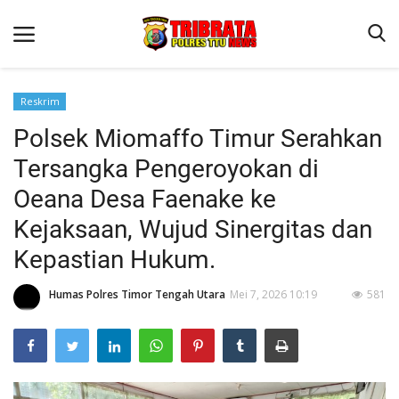
Reskrim
Polsek Miomaffo Timur Serahkan
Beranda
Tersangka Pengeroyokan di
Terms & Conditions
Oeana Desa Faenake ke
Reskrim
Kejaksaan, Wujud Sinergitas dan
Binkam
Kepastian Hukum.
Lantas
Humas Polres Timor Tengah Utara
Mei 7, 2026 10:19
581
OPINI