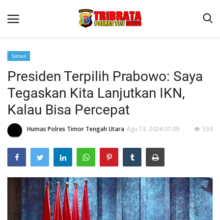
Satwil
Presiden Terpilih Prabowo: Saya
Beranda
Tegaskan Kita Lanjutkan IKN,
Terms & Conditions
Kalau Bisa Percepat
Reskrim
Humas Polres Timor Tengah Utara
Agu 13, 2024 07:09
534
Binkam
Lantas
OPINI