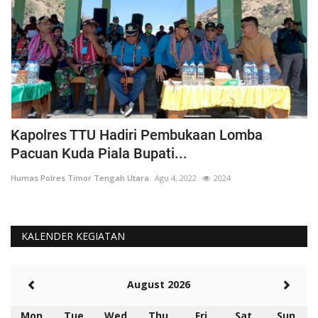
Kapolres TTU Hadiri Pembukaan Lomba
P
Pacuan Kuda Piala Bupati...
S
Humas Polres Timor Tengah Utara
Agu 4, 2022
2024
Hu
KALENDER KEGIATAN
August 2026
Mon
Tue
Wed
Thu
Fri
Sat
Sun