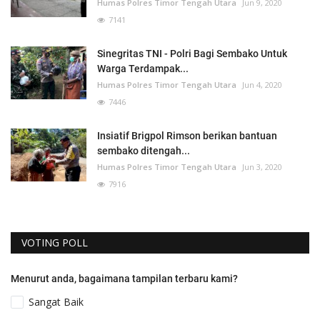
Humas Polres Timor Tengah Utara
Jun 9, 2020
7141
Sinegritas TNI - Polri Bagi Sembako Untuk
Warga Terdampak...
Humas Polres Timor Tengah Utara
Jun 4, 2020
7446
Insiatif Brigpol Rimson berikan bantuan
sembako ditengah...
Humas Polres Timor Tengah Utara
Jun 3, 2020
7916
VOTING POLL
Menurut anda, bagaimana tampilan terbaru kami?
Sangat Baik