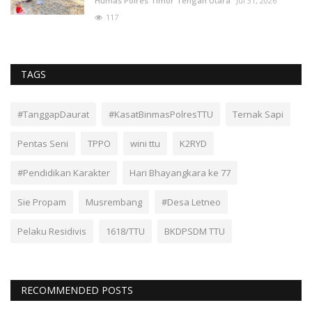
Humas Polres Timor Tengah Utara
Jul 31, 2026
117
TAGS
#TanggapDaurat
#KasatBinmasPolresTTU
Ternak Sapi
Pentas Seni
TPPO
wini ttu
K2RYD
#Pendidikan Karakter
Hari Bhayangkara ke 77
Sie Propam
Musrembang
#Desa Letneo
Pelaku Residivis
1618/TTU
BKDPSDM TTU
RECOMMENDED POSTS