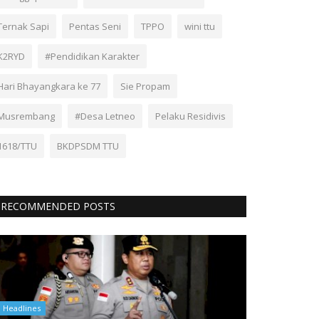
Ternak Sapi
Pentas Seni
TPPO
wini ttu
K2RYD
#Pendidikan Karakter
Hari Bhayangkara ke 77
Sie Propam
Musrembang
#Desa Letneo
Pelaku Residivis
1618/TTU
BKDPSDM TTU
RECOMMENDED POSTS
Headlines