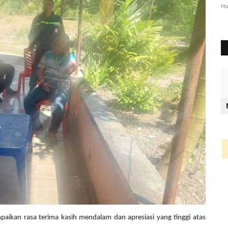
2344
Humas Polres Timor Tengah Utara
Okt 3, 2024
1289
Hu
aikan rasa terima kasih mendalam dan apresiasi yang tinggi atas