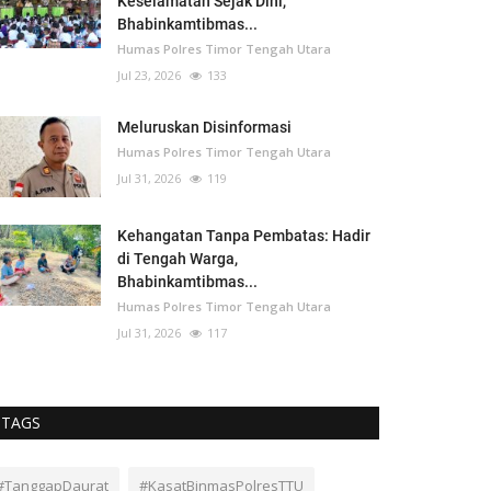
Keselamatan Sejak Dini,
Bhabinkamtibmas...
Humas Polres Timor Tengah Utara
Jul 23, 2026
133
Meluruskan Disinformasi
Humas Polres Timor Tengah Utara
Jul 31, 2026
119
Kehangatan Tanpa Pembatas: Hadir
di Tengah Warga,
Bhabinkamtibmas...
Humas Polres Timor Tengah Utara
Jul 31, 2026
117
TAGS
#TanggapDaurat
#KasatBinmasPolresTTU