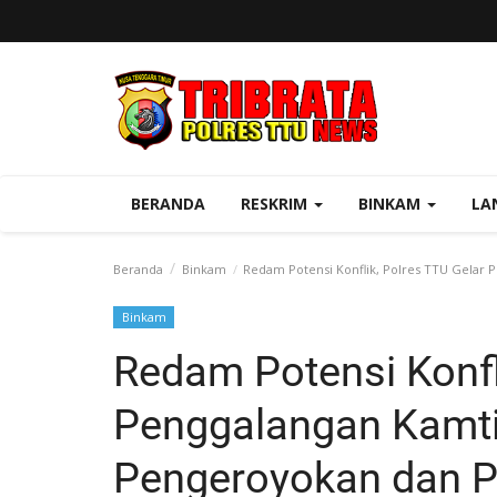
BERANDA
RESKRIM
BINKAM
LA
Beranda
Binkam
Redam Potensi Konflik, Polres TTU Gelar 
Binkam
Redam Potensi Konfl
Penggalangan Kamt
Pengeroyokan dan P