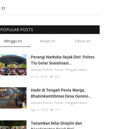
31
POPULAR POSTS
Minggu ini
Bulan ini
Tahun ini
Perangi Narkoba Sejak Dini: Polres
Ttu Gelar Sosialisasi...
Humas Polres Timor Tengah Utara
Jul 22, 2026
232
Hadir di Tengah Pesta Warga,
Bhabinkamtibmas Desa Oenino...
Humas Polres Timor Tengah Utara
Agu 1, 2026
137
Tanamkan Nilai Disiplin dan