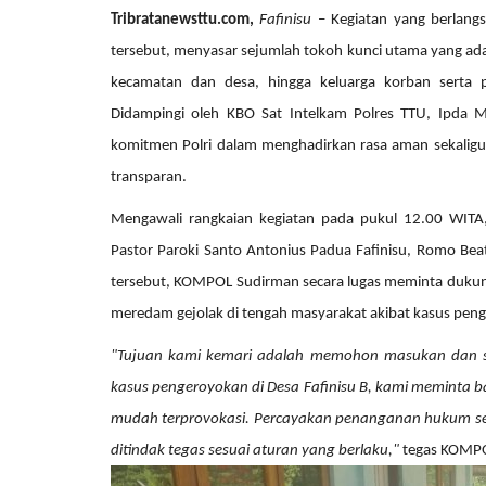
Tribratanewsttu.com,
Fafinisu
–
Kegiatan yang berlang
tersebut, menyasar sejumlah tokoh kunci utama yang ada 
kecamatan dan desa, hingga keluarga korban serta 
Didampingi oleh KBO Sat Intelkam Polres TTU, Ipda Mo
komitmen Polri dalam menghadirkan rasa aman sekaligus
transparan.
Satwil
Mengawali rangkaian kegiatan pada pukul 12.00 WI
Pastor Paroki Santo Antonius Padua Fafinisu, Romo Beatu
tersebut, KOMPOL Sudirman secara lugas meminta dukung
meredam gejolak di tengah masyarakat akibat kasus penge
"Tujuan kami kemari adalah memohon masukan dan sin
kasus pengeroyokan di Desa Fafinisu B, kami meminta
mudah terprovokasi. Percayakan penanganan hukum se
 dengan teknik
BERIKAN RASA AMAN, POLSEK
ditindak tegas sesuai aturan yang berlaku,"
tegas KOMPO
..
MIOBAR LAKUKAN PENGAMANA