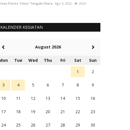
mas Polres Timor Tengah Utara
Agu 4, 2022
2024
Humas Polres Tim
KALENDER KEGIATAN
August 2026
Mon
Tue
Wed
Thu
Fri
Sat
Sun
1
2
3
4
5
6
7
8
9
10
11
12
13
14
15
16
17
18
19
20
21
22
23
24
25
26
27
28
29
30