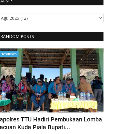
ARSIP
RANDOM POSTS
Headlines
Headlines
apolres TTU Hadiri Pembukaan Lomba
Pimpin Keg
acuan Kuda Piala Bupati...
Kapolres T