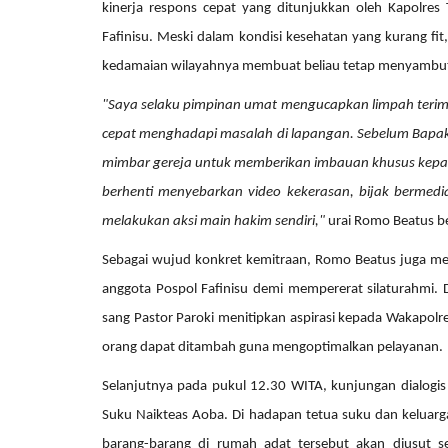
kinerja respons cepat yang ditunjukkan oleh Kapolres
Fafinisu. Meski dalam kondisi kesehatan yang kurang fi
kedamaian wilayahnya membuat beliau tetap menyambut 
"Saya selaku pimpinan umat mengucapkan limpah terima 
cepat menghadapi masalah di lapangan. Sebelum Bap
mimbar gereja untuk memberikan imbauan khusus kepad
berhenti menyebarkan video kekerasan, bijak bermedia 
melakukan aksi main hakim sendiri,"
urai Romo Beatus b
Sebagai wujud konkret kemitraan, Romo Beatus juga me
anggota Pospol Fafinisu demi mempererat silaturahmi. Di
sang Pastor Paroki menitipkan aspirasi kepada Wakapolre
orang dapat ditambah guna mengoptimalkan pelayanan.
Selanjutnya pada pukul 12.30 WITA, kunjungan dialogis
Suku Naikteas Aoba. Di hadapan tetua suku dan keluar
barang-barang di rumah adat tersebut akan diusut s