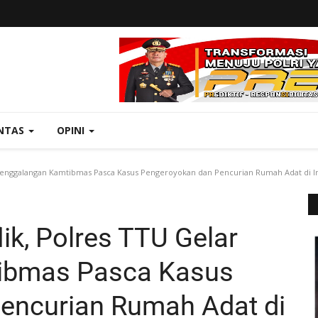
NTAS
OPINI
Penggalangan Kamtibmas Pasca Kasus Pengeroyokan dan Pencurian Rumah Adat di In
ik, Polres TTU Gelar
ibmas Pasca Kasus
encurian Rumah Adat di