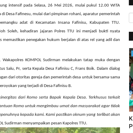
sung intensif pada Selasa, 26 Mei 2026, mulai pukul 12.00 WITA
di Desa Fafinesu, mulai dari pimpinan rohani, aparatur pemerintah
pemangku adat di Kecamatan Insana Fafinisu, Kabupaten TTU.
h Soleh, kehadiran jajaran Polres TTU ini menjadi bukti nyata
 memastikan penegakan hukum berjalan di atas rel yang adil dan
Satwil
TA, Wakapolres KOMPOL Sudirman melakukan tatap muka dengan
s Salu, Pr, serta Kepala Desa Fafinisu C, Frans Boik. Dalam dialog
an dari otoritas gereja dan pemerintah desa untuk bersama-sama
royokan yang terjadi di Desa Fafinisu B.
ergitas dari Romo serta Bapak Kepala Desa. Terkhusus terkait
 bantuan Romo untuk mengimbau umat dan masyarakat agar tidak
penuhnya kepada kami. Kami pastikan oknum yang terlibat akan
HUT Polwan ke-76, Kapolri Apresiasi
K
L Sudirman menyampaikan pesan Kapolres TTU.
N DI...
Prestasi yang Ditorehkan...
P