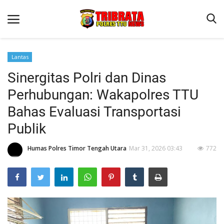
Lantas
Sinergitas Polri dan Dinas
Beranda
Perhubungan: Wakapolres TTU
Terms & Conditions
Bahas Evaluasi Transportasi
Reskrim
Publik
Binkam
Humas Polres Timor Tengah Utara
Mar 31, 2026 03:43
772
Lantas
OPINI