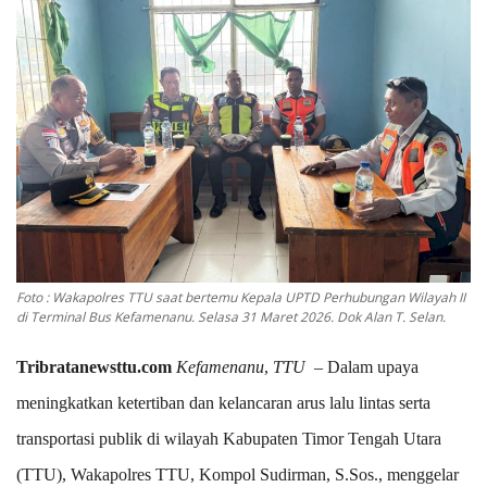
Foto : Wakapolres TTU saat bertemu Kepala UPTD Perhubungan Wilayah II
di Terminal Bus Kefamenanu. Selasa 31 Maret 2026. Dok Alan T. Selan.
Tribratanewsttu.com
Kefamenanu
,
TTU
– Dalam upaya
meningkatkan ketertiban dan kelancaran arus lalu lintas serta
transportasi publik di wilayah Kabupaten Timor Tengah Utara
(TTU), Wakapolres TTU, Kompol Sudirman, S.Sos., menggelar