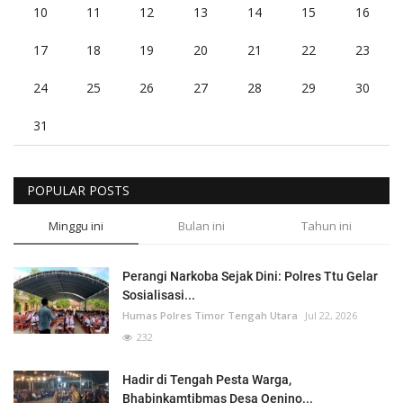
10
11
12
13
14
15
16
17
18
19
20
21
22
23
24
25
26
27
28
29
30
31
POPULAR POSTS
Minggu ini
Bulan ini
Tahun ini
Perangi Narkoba Sejak Dini: Polres Ttu Gelar
Sosialisasi...
Humas Polres Timor Tengah Utara
Jul 22, 2026
232
Hadir di Tengah Pesta Warga,
Bhabinkamtibmas Desa Oenino...