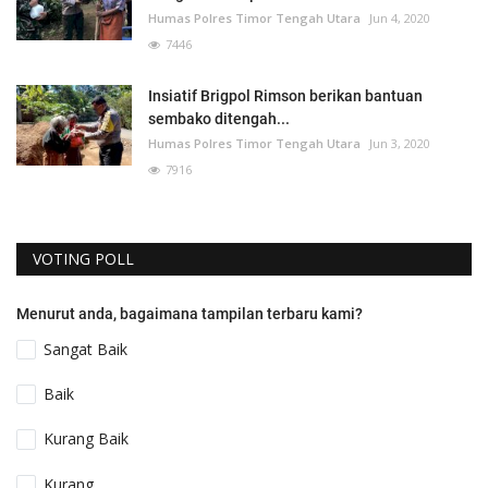
Humas Polres Timor Tengah Utara
Jun 4, 2020
7446
Insiatif Brigpol Rimson berikan bantuan
sembako ditengah...
Humas Polres Timor Tengah Utara
Jun 3, 2020
7916
VOTING POLL
Menurut anda, bagaimana tampilan terbaru kami?
Sangat Baik
Baik
Kurang Baik
Kurang