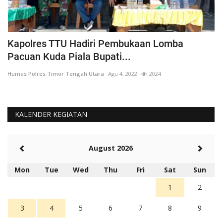
Kapolres TTU Hadiri Pembukaan Lomba
P
Pacuan Kuda Piala Bupati...
S
Humas Polres Timor Tengah Utara
Agu 4, 2022
2024
Hu
KALENDER KEGIATAN
August 2026
Mon
Tue
Wed
Thu
Fri
Sat
Sun
1
2
3
4
5
6
7
8
9