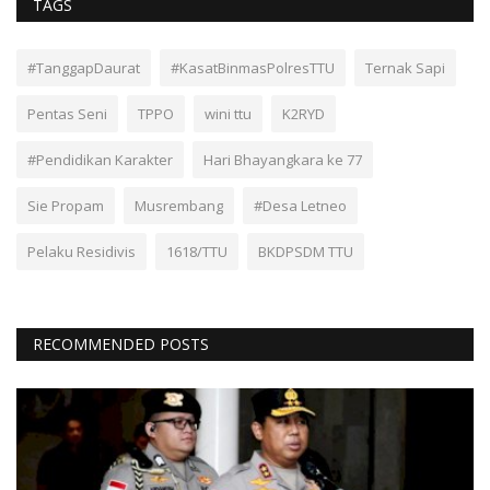
TAGS
#TanggapDaurat
#KasatBinmasPolresTTU
Ternak Sapi
Pentas Seni
TPPO
wini ttu
K2RYD
#Pendidikan Karakter
Hari Bhayangkara ke 77
Sie Propam
Musrembang
#Desa Letneo
Pelaku Residivis
1618/TTU
BKDPSDM TTU
RECOMMENDED POSTS