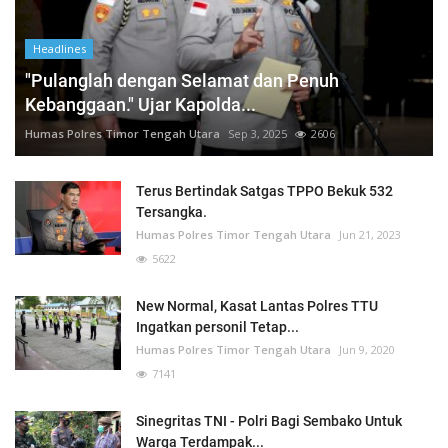
Headlines
"Pulanglah dengan Selamat dan Penuh
Kebanggaan." Ujar Kapolda...
Humas Polres Timor Tengah Utara
Sep 3, 2025
2606
Terus Bertindak Satgas TPPO Bekuk 532
Tersangka.
Humas Polres Timor Tengah Utara
Jun 21, 2023
5622
New Normal, Kasat Lantas Polres TTU
Ingatkan personil Tetap...
Humas Polres Timor Tengah Utara
Jun 9, 2020
7141
Sinegritas TNI - Polri Bagi Sembako Untuk
Warga Terdampak...