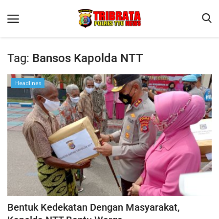
Tag:
Bansos Kapolda NTT
Beranda
Headlines
Terms & Conditions
Reskrim
Binkam
Lantas
OPINI
Bentuk Kedekatan Dengan Masyarakat,