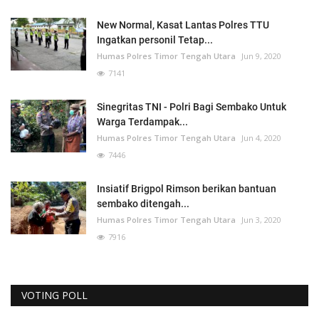
New Normal, Kasat Lantas Polres TTU
Ingatkan personil Tetap...
Humas Polres Timor Tengah Utara
Jun 9, 2020
7141
Sinegritas TNI - Polri Bagi Sembako Untuk
Warga Terdampak...
Humas Polres Timor Tengah Utara
Jun 4, 2020
7446
Insiatif Brigpol Rimson berikan bantuan
sembako ditengah...
Humas Polres Timor Tengah Utara
Jun 3, 2020
7916
VOTING POLL