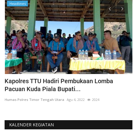
Headlines
Kapolres TTU Hadiri Pembukaan Lomba
P
Pacuan Kuda Piala Bupati...
S
Humas Polres Timor Tengah Utara
Agu 4, 2022
2024
Hu
KALENDER KEGIATAN