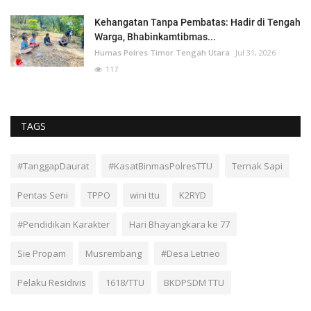
Kehangatan Tanpa Pembatas: Hadir di Tengah
Warga, Bhabinkamtibmas...
Humas Polres Timor Tengah Utara
Jul 31, 2026
117
TAGS
#TanggapDaurat
#KasatBinmasPolresTTU
Ternak Sapi
Pentas Seni
TPPO
wini ttu
K2RYD
#Pendidikan Karakter
Hari Bhayangkara ke 77
Sie Propam
Musrembang
#Desa Letneo
Pelaku Residivis
1618/TTU
BKDPSDM TTU