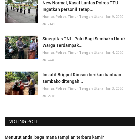
New Normal, Kasat Lantas Polres TTU
Ingatkan personil Tetap...
Humas Polres Timor Tengah Utara
Jun 9, 2020
7141
Sinegritas TNI - Polri Bagi Sembako Untuk
Warga Terdampak...
Humas Polres Timor Tengah Utara
Jun 4, 2020
7446
Insiatif Brigpol Rimson berikan bantuan
sembako ditengah...
Humas Polres Timor Tengah Utara
Jun 3, 2020
7916
VOTING POLL
Menurut anda, bagaimana tampilan terbaru kami?