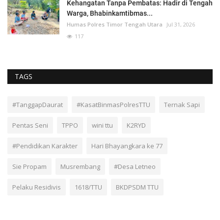
Kehangatan Tanpa Pembatas: Hadir di Tengah
Warga, Bhabinkamtibmas...
Humas Polres Timor Tengah Utara
Jul 31, 2026
117
TAGS
#TanggapDaurat
#KasatBinmasPolresTTU
Ternak Sapi
Pentas Seni
TPPO
wini ttu
K2RYD
#Pendidikan Karakter
Hari Bhayangkara ke 77
Sie Propam
Musrembang
#Desa Letneo
Pelaku Residivis
1618/TTU
BKDPSDM TTU