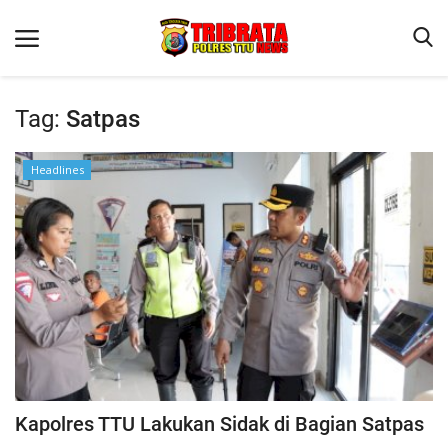
Tag:
Satpas
Beranda
Headlines
Terms & Conditions
Reskrim
Binkam
Lantas
OPINI
Kapolres TTU Lakukan Sidak di Bagian Satpas