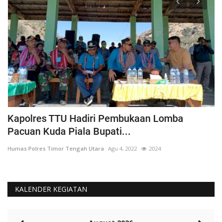
Kapolres TTU Hadiri Pembukaan Lomba
P
Pacuan Kuda Piala Bupati...
S
Humas Polres Timor Tengah Utara
Agu 4, 2022
2024
Hu
KALENDER KEGIATAN