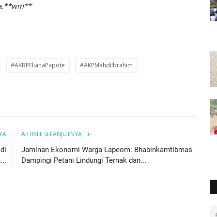
.
**wm**
#AKBPElianaPapote
#AKPMahdiIbrahim
YA
ARTIKEL SELANJUTNYA
di
Jaminan Ekonomi Warga Lapeom: Bhabinkamtibmas
..
Dampingi Petani Lindungi Ternak dan...