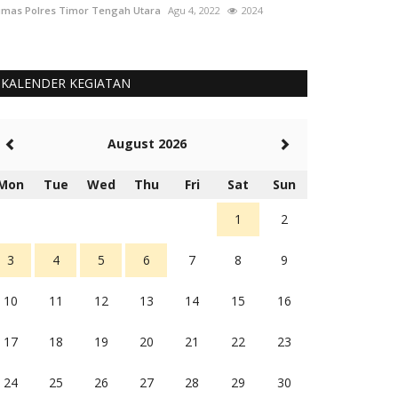
mas Polres Timor Tengah Utara
Agu 4, 2022
2024
Humas Polres Tim
KALENDER KEGIATAN
August 2026
Mon
Tue
Wed
Thu
Fri
Sat
Sun
1
2
3
4
5
6
7
8
9
10
11
12
13
14
15
16
17
18
19
20
21
22
23
24
25
26
27
28
29
30