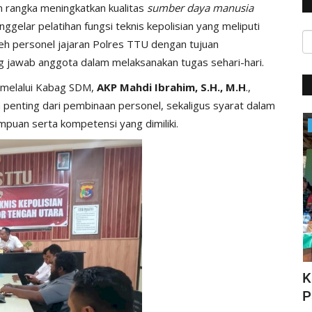
 rangka meningkatkan kualitas
sumber daya manusia
gelar pelatihan fungsi teknis kepolisian yang meliputi
 oleh personel jajaran Polres TTU dengan tujuan
g jawab anggota dalam melaksanakan tugas sehari-hari.
melalui Kabag SDM,
AKP Mahdi Ibrahim, S.H., M.H
.,
 penting dari pembinaan personel, sekaligus syarat dalam
uan serta kompetensi yang dimiliki.
Satwil
HUT Polwan ke-76, Kapolri Apresiasi
K
N DI...
Prestasi yang Ditorehkan...
P