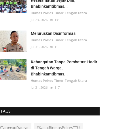
Keselamatan Sejak Dini,
Bhabinkamtibmas...
Humas Polres Timor Tengah Utara
Jul 23, 2026
133
Meluruskan Disinformasi
Humas Polres Timor Tengah Utara
Jul 31, 2026
119
Kehangatan Tanpa Pembatas: Hadir
di Tengah Warga,
Bhabinkamtibmas...
Humas Polres Timor Tengah Utara
Jul 31, 2026
117
TAGS
#TanggapDaurat
#KasatBinmasPolresTTU