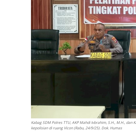
Kabag SDM Polres TTU, AKP Mahdi Ivbrahim, S.H., M.H., dan Kas
kepolisian di ruang Vicon (Rabu, 24/9/25). Dok. Humas