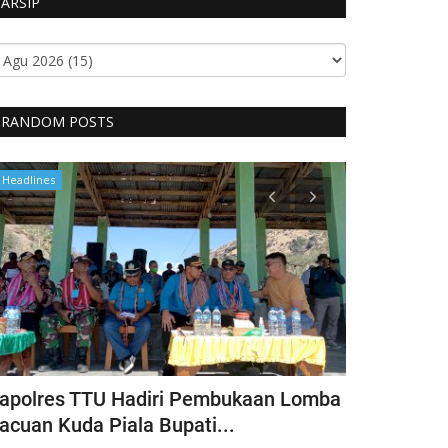
ARSIP
RANDOM POSTS
Headlines
Headlines
apolres TTU Hadiri Pembukaan Lomba
Pimpin Keg
acuan Kuda Piala Bupati...
Kapolres T