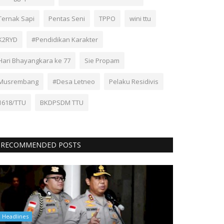
Ternak Sapi
Pentas Seni
TPPO
wini ttu
K2RYD
#Pendidikan Karakter
Hari Bhayangkara ke 77
Sie Propam
Musrembang
#Desa Letneo
Pelaku Residivis
1618/TTU
BKDPSDM TTU
RECOMMENDED POSTS
Headlines