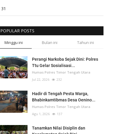
31
POPULAR POSTS
Minggu ini
Bulan ini
Tahun ini
Perangi Narkoba Sejak Dini: Polres
Ttu Gelar Sosialisasi...
Humas Polres Timor Tengah Utara
Jul 22, 2026
232
Hadir di Tengah Pesta Warga,
Bhabinkamtibmas Desa Oenino...
Humas Polres Timor Tengah Utara
Agu 1, 2026
137
Tanamkan Nilai Disiplin dan