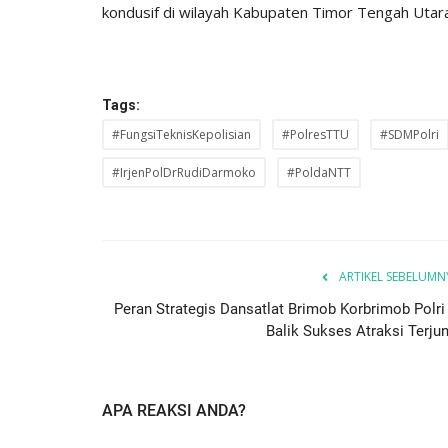
kondusif di wilayah Kabupaten Timor Tengah Utara
Tags:
#FungsiTeknisKepolisian
#PolresTTU
#SDMPolri
#IrjenPolDrRudiDarmoko
#PoldaNTT
ARTIKEL SEBELUMN
Peran Strategis Dansatlat Brimob Korbrimob Polri 
Balik Sukses Atraksi Terjun.
APA REAKSI ANDA?