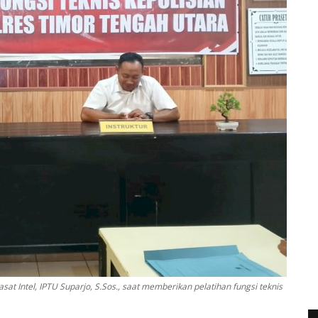
at Intel, IPTU Suparjo, S.Sos., saat memberikan pelatihan fungsi teknis