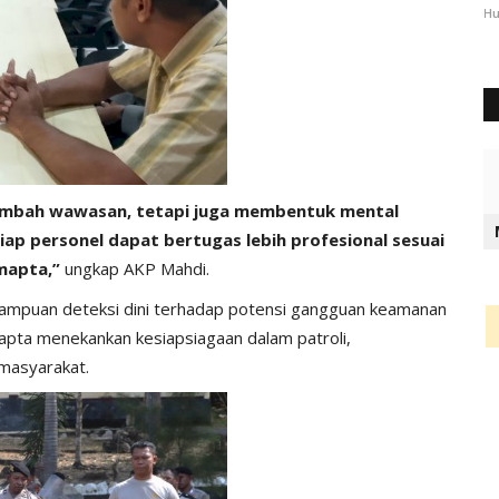
2344
Humas Polres Timor Tengah Utara
Okt 3, 2024
1289
Hu
enambah wawasan, tetapi juga membentuk mental
ap personel dapat bertugas lebih profesional sesuai
amapta,”
ungkap AKP Mahdi.
emampuan deteksi dini terhadap potensi gangguan keamanan
apta menekankan kesiapsiagaan dalam patroli,
masyarakat.