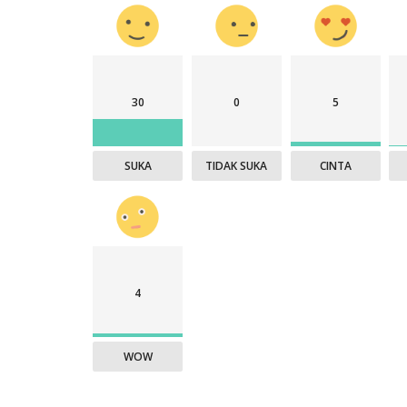
30
0
5
SUKA
TIDAK SUKA
CINTA
4
WOW