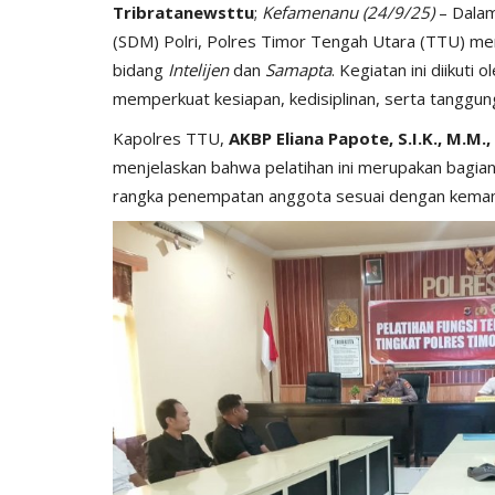
Tribratanewsttu
;
Kefamenanu (24/9/25)
– Dalam
(SDM) Polri, Polres Timor Tengah Utara (TTU) meng
bidang
Intelijen
dan
Samapta
. Kegiatan ini diikuti
memperkuat kesiapan, kedisiplinan, serta tanggun
Kapolres TTU,
AKBP Eliana Papote, S.I.K., M.M.,
menjelaskan bahwa pelatihan ini merupakan bagian
rangka penempatan anggota sesuai dengan kemamp
Satwil
 dengan teknik
BERIKAN RASA AMAN, POLSEK
..
MIOBAR LAKUKAN PENGAMANA